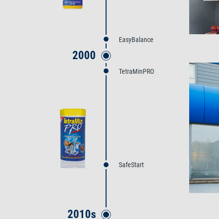
EasyBalance
2000
TetraMinPRO
SafeStart
2010s