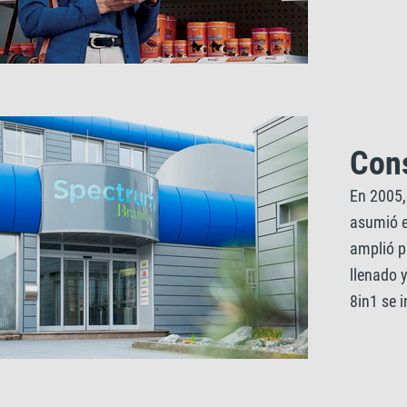
Cons
En 2005,
asumió e
amplió pa
llenado 
8in1 se i