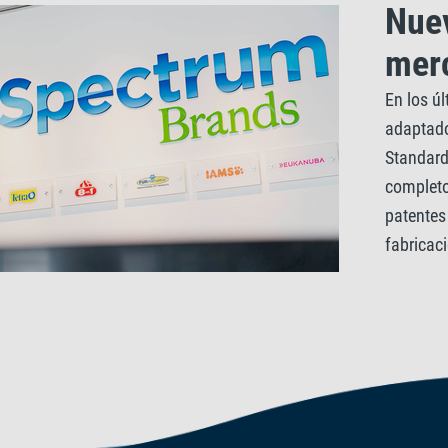
Nue
mer
En los úl
adaptado
Standard
completo
patentes
fabricac