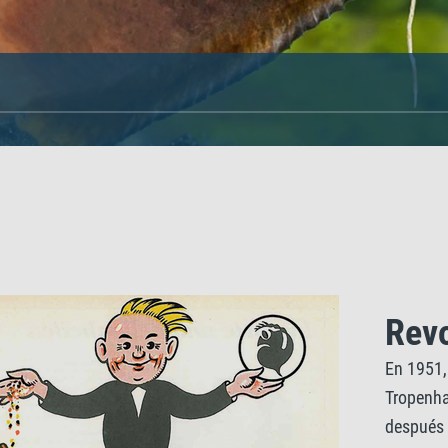
Revo
En 1951, 
Tropenha
después 