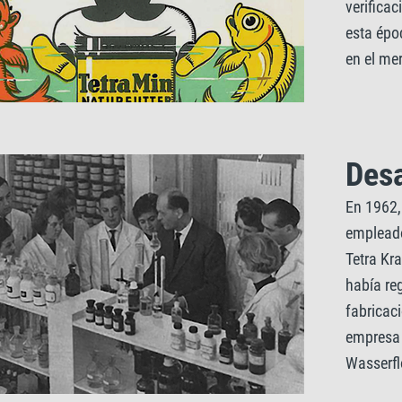
verificac
esta épo
en el mer
Desa
En 1962, 
empleado
Tetra Kr
había re
fabricac
empresa 
Wasserfl