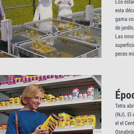
Los esta
esta déc
gama com
de jardín
Las inno
superfic
peces mi
Épo
Tetra ab
(NJ). El
el el Cen
Osnabrüc