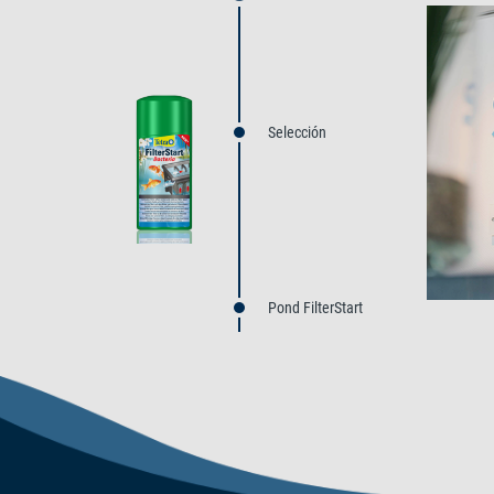
Selección
Pond FilterStart