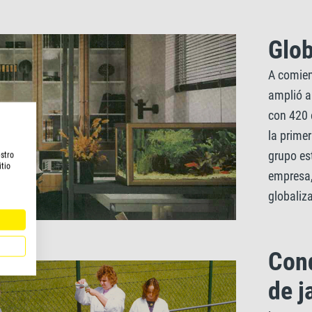
Glob
A comien
amplió a
con 420 
la prime
grupo es
estro
itio
empresa,
globaliz
Conq
de j