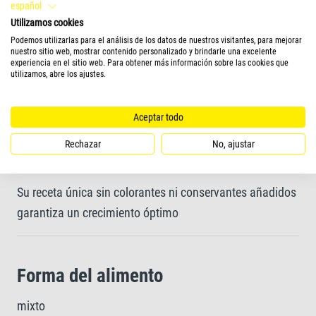
español
Receta ideal elaborada con ingredientes de alta calidad
Utilizamos cookies
y todos los nutrientes esenciales como vitaminas,
Podemos utilizarlas para el análisis de los datos de nuestros visitantes, para mejorar
nuestro sitio web, mostrar contenido personalizado y brindarle una excelente
minerales y oligoelementos para una dieta diaria
experiencia en el sitio web. Para obtener más información sobre las cookies que
utilizamos, abre los ajustes.
completa
Aceptar todo
Agua transparente y de mejor calidad gracias al
Rechazar
No, ajustar
alimento de fácil ingesta y altamente digestible
Su receta única sin colorantes ni conservantes añadidos
garantiza un crecimiento óptimo
Forma del alimento
mixto