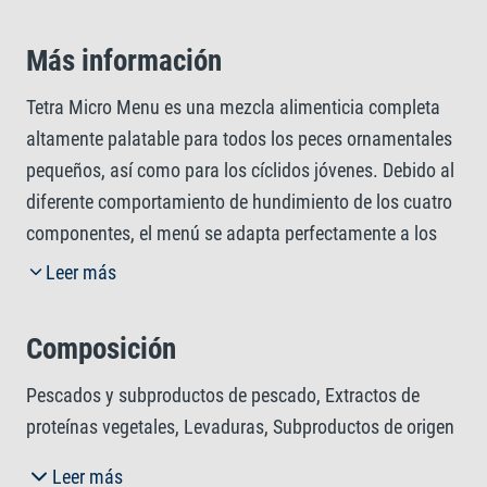
Más información
Tetra Micro Menu es una mezcla alimenticia completa
altamente palatable para todos los peces ornamentales
pequeños, así como para los cíclidos jóvenes. Debido al
diferente comportamiento de hundimiento de los cuatro
componentes, el menú se adapta perfectamente a los
peces de los tres niveles de agua. Con un diámetro de
Leer más
0,3 a 2,5 mm, según el tipo de alimento (crisps,
gránulos, pellets o sticks), incluso los peces más
Composición
pequeños de su acuario disfrutarán de la alimentación
diaria. Además, los componentes son ideales para los
Pescados y subproductos de pescado, Extractos de
peces pequeños, ya que se ablandan rápidamente en el
proteínas vegetales, Levaduras, Subproductos de origen
agua, lo que facilita su ingestión. Tetra Micro Menu está
vegetal, Cereales, Aceites y grasas, Moluscos y
Leer más
especialmente elaborado con ingredietens de alta