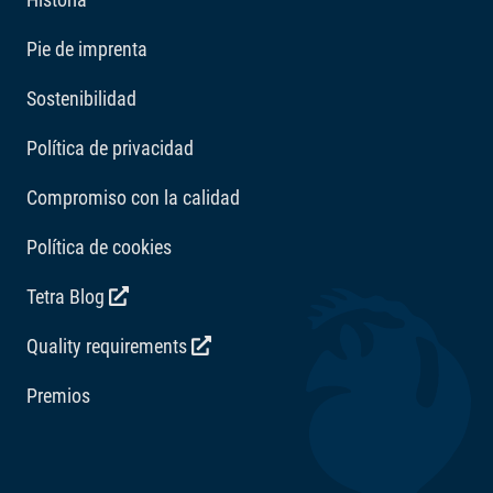
Aditivos
Pie de imprenta
Vitaminas: Vitamina D3 1824 UI/kg. Reguladores de la
acidez: Ácido cítrico 289 mg/kg.
Sostenibilidad
Política de privacidad
Compromiso con la calidad
Política de cookies
Tetra Blog
Quality requirements
Premios