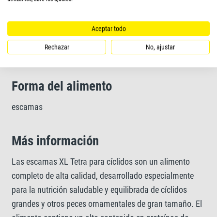
Receta única elaborada con ingredientes de alta calidad
y una mezcla a medida de proteínas que garantiza un
Aceptar todo
crecimiento óptimo
Rechazar
No, ajustar
Forma del alimento
escamas
Más información
Las escamas XL Tetra para cíclidos son un alimento
completo de alta calidad, desarrollado especialmente
para la nutrición saludable y equilibrada de cíclidos
grandes y otros peces ornamentales de gran tamaño. El