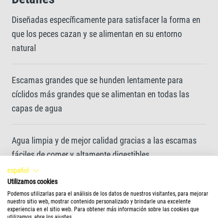
Diseñadas específicamente para satisfacer la forma en
que los peces cazan y se alimentan en su entorno
natural
Escamas grandes que se hunden lentamente para
cíclidos más grandes que se alimentan en todas las
capas de agua
Agua limpia y de mejor calidad gracias a las escamas
fáciles de comer y altamente digestibles
español
Utilizamos cookies
Una receta única e ingredientes de alta calidad sin
Podemos utilizarlas para el análisis de los datos de nuestros visitantes, para mejorar
colorantes ni conservantes añadidos
nuestro sitio web, mostrar contenido personalizado y brindarle una excelente
experiencia en el sitio web. Para obtener más información sobre las cookies que
utilizamos, abre los ajustes.