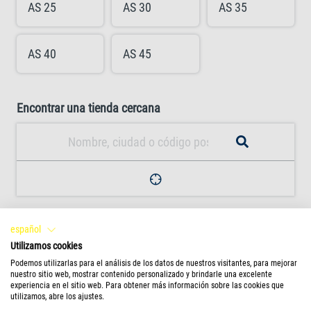
AS 25
AS 30
AS 35
AS 40
AS 45
Encontrar una tienda cercana
Detalles
español
Utilizamos cookies
salida del aire uniforme en pequeñas burbujas
Podemos utilizarlas para el análisis de los datos de nuestros visitantes, para mejorar
nuestro sitio web, mostrar contenido personalizado y brindarle una excelente
experiencia en el sitio web. Para obtener más información sobre las cookies que
utilizamos, abre los ajustes.
aprovechamiento de toda la potencia de la bomba por la