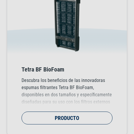
Tetra BF BioFoam
Descubra los beneficios de las innovadoras
espumas filtrantes Tetra BF BioFoam,
disponibles en dos tamaños y específicamente
diseñadas para su uso con los filtros externos
Tetra. Las espumas Tetra BF eliminan de
forma eficaz sustancias perjudiciales como el
PRODUCTO
amoníaco y los nitritos, lo que garantiza un
entorno acuático seguro para todos los