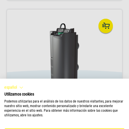
habitantes del acuario.
español
Utilizamos cookies
Podemos utilizarlas para el análisis de los datos de nuestros visitantes, para mejorar
nuestro sitio web, mostrar contenido personalizado y brindarle una excelente
Gama de filtros Tetra EasyCrystal
experiencia en el sitio web. Para obtener más información sobre las cookies que
utilizamos, abre los ajustes.
Calidad óptima del agua con un
mantenimiento mínimo: la gama de filtros