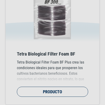
Tetra Biological Filter Foam BF
Tetra Biological Filter Foam BF Plus crea las
condiciones ideales para que prosperen los
cultivos bacterianos beneficiosos. Estos
convierten el nitrito nocivo en nitrato, lo que
ayuda a mantener un entorno estable y
equilibrado para todos los habitantes del
PRODUCTO
acuario. Además, elimina las pequeñas
partículas del agua para contribuir a que el