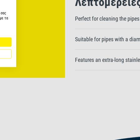
Λεπτομέρειε
 σας
Perfect for cleaning the pipes 
με τα
Suitable for pipes with a di
Features an extra-long stainle