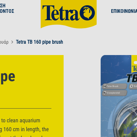
ΕΣΗ
ΪΌΝΤΟΣ
ΕΠΙΚΟΙΝΩΝΊ
ουάρ
Tetra TB 160 pipe brush
ipe
d to clean aquarium
g 160 cm in length, the