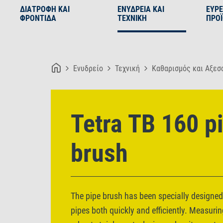
ΔΙΑΤΡΟΦΉ ΚΑΙ
ΕΝΥΔΡΕΊΑ ΚΑΙ
ΕΎΡ
ΦΡΟΝΤΊΔΑ
ΤΕΧΝΙΚΉ
ΠΡΟ
Ενυδρείο
Τεχνική
Καθαρισμός και Αξεσ
Tetra TB 160 p
brush
The pipe brush has been specially designe
pipes both quickly and efficiently. Measurin