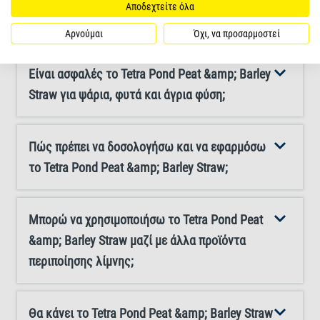
χρησιμοποιήσω το Tetra Pond Peat &amp;
παρεχόμενο καπάκι δοσομέτρησης, το εκχύλισμα
Αποδεχτείτε όλα
Barley Straw;
άχυρου Tetra Pond Peat&μπορεί να δοσολογηθεί πολύ
Αρνούμαι
Όχι, να προσαρμοστεί
εύκολα. Για βέλτιστο αποτέλεσμα, απλώστε το υγρό
ομοιόμορφα στο νερό, π.χ. με ένα ραβδί.
Είναι ασφαλές το Tetra Pond Peat &amp; Barley
Χρησιμοποιήστε το καπάκι δοσολογίας και προσθέστε
Straw για ψάρια, φυτά και άγρια φύση;
50 ml ανά 1.000 L νερού λίμνης και επαναλάβετε αυτή
τη δοσολογία κάθε μήνα.
Πώς πρέπει να δοσολογήσω και να εφαρμόσω
το Tetra Pond Peat &amp; Barley Straw;
Μπορώ να χρησιμοποιήσω το Tetra Pond Peat
&amp; Barley Straw μαζί με άλλα προϊόντα
περιποίησης λίμνης;
Θα κάνει το Tetra Pond Peat &amp; Barley Straw