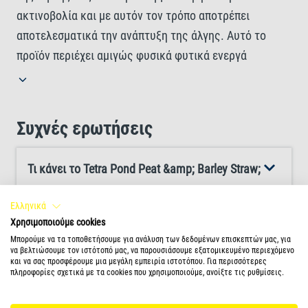
ακτινοβολία και με αυτόν τον τρόπο αποτρέπει
αποτελεσματικά την ανάπτυξη της άλγης. Αυτό το
προϊόν περιέχει αμιγώς φυσικά φυτικά ενεργά
συστατικά από εκχυλίσματα τύρφης και άχυρου
κριθαριού. Αυτές οι υψηλής ποιότητας χουμικές
ουσίες δίνουν στο νερό έναν πιο σκούρο χρωματισμό
Συχνές ερωτήσεις
για να δημιουργήσουν μια φυσική προστασία από την
ηλιακή ακτινοβολία. Το Tetra Pond Peat&Straw Extract
Τι κάνει το Tetra Pond Peat &amp; Barley Straw;
μπορεί να χρησιμοποιηθεί καθ' όλη τη διάρκεια του
έτους. Η Tetra συνιστά ιδιαίτερα τη χρήση την άνοιξη,
Ελληνικά
όταν η μεταβολική δραστηριότητα των φυτών της
Πώς το Tetra Pond Peat &amp; Barley Straw
Χρησιμοποιούμε cookies
λίμνης είναι ακόμα πολύ χαμηλή σε σύγκριση με αυτή
αποτρέπει την ανάπτυξη φυκών χωρίς χημικά;
Μπορούμε να τα τοποθετήσουμε για ανάλυση των δεδομένων επισκεπτών μας, για
να βελτιώσουμε τον ιστότοπό μας, να παρουσιάσουμε εξατομικευμένο περιεχόμενο
των φυκών. Για να επιτύχετε το καλύτερο δυνατό
και να σας προσφέρουμε μια μεγάλη εμπειρία ιστοτόπου. Για περισσότερες
πληροφορίες σχετικά με τα cookies που χρησιμοποιούμε, ανοίξτε τις ρυθμίσεις.
αποτέλεσμα, ανακινήστε καλά πριν από τη χρήση και
Πότε είναι η καλύτερη στιγμή για να
ακολουθήστε τις λεπτομερείς οδηγίες. Χάρη στο