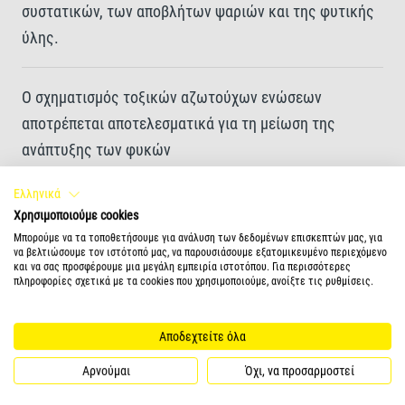
συστατικών, των αποβλήτων ψαριών και της φυτικής
ύλης.
Ο σχηματισμός τοξικών αζωτούχων ενώσεων
αποτρέπεται αποτελεσματικά για τη μείωση της
ανάπτυξης των φυκών
Ελληνικά
Υψηλά ενεργό βιολογικό φιλτράρισμα από
Χρησιμοποιούμε cookies
μακροεπιφάνεια
Μπορούμε να τα τοποθετήσουμε για ανάλυση των δεδομένων επισκεπτών μας, για
να βελτιώσουμε τον ιστότοπό μας, να παρουσιάσουμε εξατομικευμένο περιεχόμενο
και να σας προσφέρουμε μια μεγάλη εμπειρία ιστοτόπου. Για περισσότερες
πληροφορίες σχετικά με τα cookies που χρησιμοποιούμε, ανοίξτε τις ρυθμίσεις.
Μπορεί να επαναχρησιμοποιηθεί αρκετές φορές
Αποδεχτείτε όλα
Ξεπλύνετε με χλιαρό νερό βρύσης πριν από τη χρήση.
Αρνούμαι
Όχι, να προσαρμοστεί