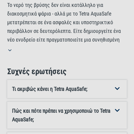
Το νερό της βρύσης δεν είναι κατάλληλο για
διακοσμητικά ψάρια - αλλά με το Tetra AquaSafe
μετατρέπεται σε ένα ασφαλές και υποστηρικτικό
περιβάλλον σε δευτερόλεπτα. Είτε δημιουργείτε ένα
νέο ενυδρείο είτε πραγματοποιείτε μια συνηθισμένη
αλλαγή νερού, το AquaSafe εξουδετερώνει αμέσως
επιβλαβείς ουσίες όπως το χλώριο, η χλωραμίνη, ο
χαλκός, ο ψευδάργυρος και ο μόλυβδος, καθιστώντας
Συχνές ερωτήσεις
το νερό της βρύσης ασφαλές για όλα τα ψάρια γλυκού
και θαλάσσιου νερού. Αλλά το Tetra AquaSafe κάνει
Τι ακριβώς κάνει η Tetra AquaSafe;
περισσότερα από απλή προστασία. Ένα ειδικά
προσαρμοσμένο μείγμα βιταμινών Β βοηθά στη μείωση
του στρες κατά τις αλλαγές νερού, ενώ τα φυσικά
Πώς και πότε πρέπει να χρησιμοποιώ το Tetra
φυτικά εκχυλίσματα προστατεύουν τα ευαίσθητα
AquaSafe;
βράγχια και τους βλεννογόνους. Η βελτιστοποιημένη