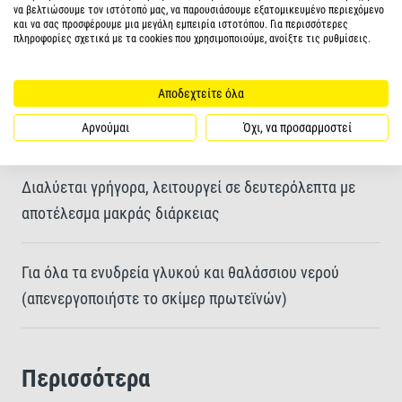
να βελτιώσουμε τον ιστότοπό μας, να παρουσιάσουμε εξατομικευμένο περιεχόμενο
Ενισχύει τη ζωτικότητα, την ανάπτυξη και την ευζωία
και να σας προσφέρουμε μια μεγάλη εμπειρία ιστοτόπου. Για περισσότερες
πληροφορίες σχετικά με τα cookies που χρησιμοποιούμε, ανοίξτε τις ρυθμίσεις.
με προσθήκη ιωδίου και μαγνησίου
Αποδεχτείτε όλα
Καθαρίζει το νερό προωθώντας την ανάπτυξη
ωφέλιμων βακτηρίων
Αρνούμαι
Όχι, να προσαρμοστεί
Διαλύεται γρήγορα, λειτουργεί σε δευτερόλεπτα με
αποτέλεσμα μακράς διάρκειας
Για όλα τα ενυδρεία γλυκού και θαλάσσιου νερού
(απενεργοποιήστε το σκίμερ πρωτεϊνών)
Περισσότερα