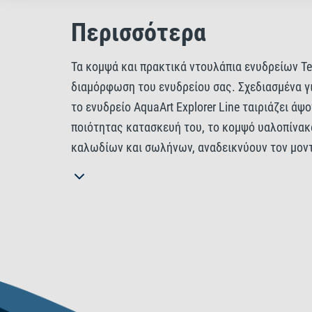
Περισσότερα
Τα κομψά και πρακτικά ντουλάπια ενυδρείων Te
διαμόρφωση του ενυδρείου σας. Σχεδιασμένα γι
το ενυδρείο AquaArt Explorer Line ταιριάζει ά
ποιότητας κατασκευή του, το κομψό υαλοπίνακ
καλωδίων και σωλήνων, αναδεικνύουν τον μοντέ
διαθέτουν μια μινιμαλιστική, σύγχρονη εμφάνι
ειδικά για τη σειρά Tetra Starter Line, ο στιβ
εμφάνιση, ενώ οι ανοιχτές πλευρές παρέχουν
ευέλικτη οργάνωση για αξεσουάρ, τρόφιμα και 
συναρμολογούνται γρήγορα και εύκολα. Παρέχου