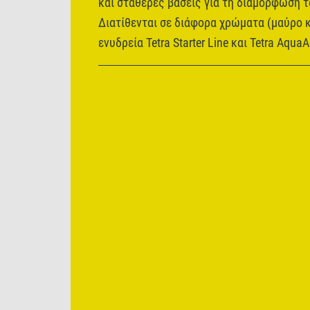
και σταθερές βάσεις για τη διαμόρφωση τ
Διατίθενται σε διάφορα χρώματα (μαύρο κ
ενυδρεία Tetra Starter Line και Tetra AquaAr