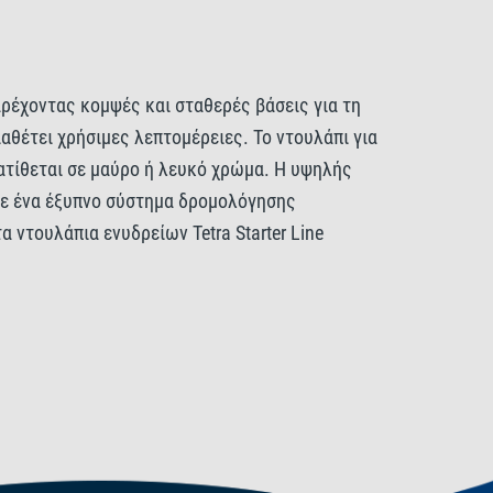
αρέχοντας κομψές και σταθερές βάσεις για τη
αθέτει χρήσιμες λεπτομέρειες. Το ντουλάπι για
ιατίθεται σε μαύρο ή λευκό χρώμα. Η υψηλής
με ένα έξυπνο σύστημα δρομολόγησης
 ντουλάπια ενυδρείων Tetra Starter Line
ι σε μαύρο ή λευκό χρώμα και αναπτύχθηκαν
ντουλάπι διαθέτει κλειστή πρόσοψη για καθαρή
 ρυθμιζόμενα κατά ύψος ράφια προσφέρουν
 περισσότερα τυπικά ενυδρεία. Τα ντουλάπια
ια το ενυδρείο σας τακτοποιημένα.