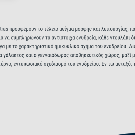
tras προσφέρουν το τέλειο μείγμα μορφής και λειτουργίας, π
α να συμπληρώνουν τα αντίστοιχα ενυδρεία, κάθε ντουλάπι δι
ψογα με το χαρακτηριστικό ημικυκλικό σχήμα του ενυδρείου. Δ
α γάλακτος και ο γενναιόδωρος αποθηκευτικός χώρος, μαζί 
ρνο, εντυπωσιακό σχεδιασμό του ενυδρείου. Εν τω μεταξύ, τα
ση που ταιριάζει σχεδόν σε κάθε εσωτερικό χώρο. Διατίθεντα
αρός σχεδιασμός τους εξασφαλίζει εξαιρετική σταθερότητα. Το 
 εύκολη πρόσβαση σε έναν ευρύχωρο αποθηκευτικό χώρο. Δύο
προϊόντα συντήρησης. Η επιφάνειά του υποστηρίζει επίσης τα
ν κομψή, αξιόπιστη στήριξη, ενώ διατηρούν τα απαραίτητα γ