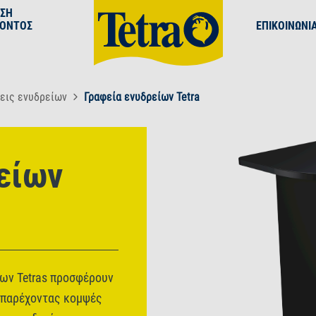
ΕΣΗ
ΪΌΝΤΟΣ
ΕΠΙΚΟΙΝΩΝΊ
εις ενυδρείων
Γραφεία ενυδρείων Tetra
είων
ίων Tetras προσφέρουν
, παρέχοντας κομψές