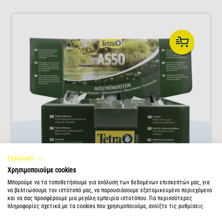
Ελληνικά
Χρησιμοποιούμε cookies
Μπορούμε να τα τοποθετήσουμε για ανάλυση των δεδομένων επισκεπτών μας, για
Tetra Pond AS 50 Air Stone
να βελτιώσουμε τον ιστότοπό μας, να παρουσιάσουμε εξατομικευμένο περιεχόμενο
και να σας προσφέρουμε μια μεγάλη εμπειρία ιστοτόπου. Για περισσότερες
Μια οικολογική, μακροπρόθεσμη μέθοδος
πληροφορίες σχετικά με τα cookies που χρησιμοποιούμε, ανοίξτε τις ρυθμίσεις.
προμήθειας των λιμνών με ζωτικό οξυγόνο με