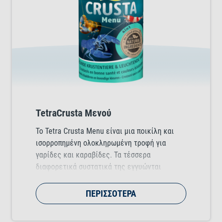
TetraCrusta Μενού
Το Tetra Crusta Menu είναι μια ποικίλη και
ισορροπημένη ολοκληρωμένη τροφή για
γαρίδες και καραβίδες. Τα τέσσερα
διαφορετικά συστατικά της εγγυώνται
διασκέδαση στο τάισμα και εξασφαλίζουν ότι
κάθε είδος θα βρει τη δική του αγαπημένη
ΠΕΡΙΣΣΌΤΕΡΑ
λιχουδιά.