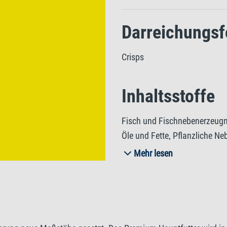
Darreichungs
Crisps
Inhaltsstoffe
Fisch und Fischnebenerzeugnis
Öle und Fette, Pflanzliche Ne
Gemüse, Mineralstoffe.
Mehr lesen
Analytische B
Rohprotein 43%, Rohfett 14%,