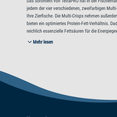
Das Sortiment von TetraPRO hat in der Fischernä
jedem der vier verschiedenen, zweifarbigen Multi
Ihre Zierfische. Die Multi-Crisps nehmen außerde
bieten ein optimiertes Protein-Fett-Verhältnis. D
reichlich essenzielle Fettsäuren für die Energieg
Während das Energiekonzentrat in den Energy Multi-
Mehr lesen
Geltung. Die Algae Multi-Crisps versorgen sie mi
gesundes Wachstum. Die Multi-Crisps von Tetra 
drastisch reduziert. Zudem fördern die natürlich
Die hervorragende Akzeptanz und hohe Verdaulich
hochwertigen Zutaten und ohne Farbstoffe oder z