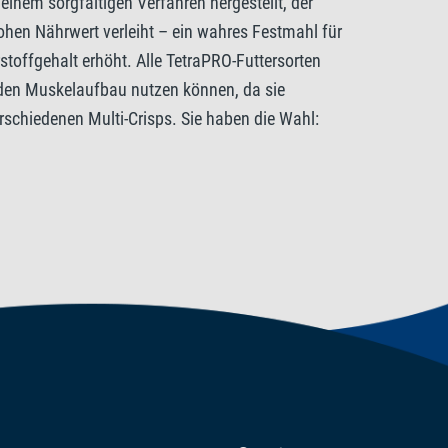
inem sorgfältigen Verfahren hergestellt, der
ohen Nährwert verleiht – ein wahres Festmahl für
toffgehalt erhöht. Alle TetraPRO-Futtersorten
ür den Muskelaufbau nutzen können, da sie
/kg. Säureregulatoren: Citronensäure
erschiedenen Multi-Crisps. Sie haben die Wahl:
 natürliche Farbbrillanz Ihrer Zierfische zur
und die Growth Multi-Crisps fördern ein
was die Menge an Futterstaub in der Dose
sfördernden Bakterien im Darmtrakt der Fische.
um sauber bleibt. TetraPRO Menu wird mit