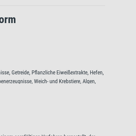
form
se, Getreide, Pflanzliche Eiweißextrakte, Hefen,
benerzeugnisse, Weich- und Krebstiere, Algen,
estandteile
 Rohfaser 2%, Feuchtegehalt 8%.