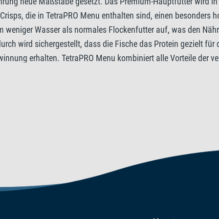
hrung neue Maßstäbe gesetzt. Das Premium-Hauptfutter wird in e
-Crisps, die in TetraPRO Menu enthalten sind, einen besonders h
Zusatzstoffe
m weniger Wasser als normales Flockenfutter auf, was den Nährs
adurch wird sichergestellt, dass die Fische das Protein gezielt f
Vitamine: Vitamin D3 1882 IE
ewinnung erhalten. TetraPRO Menu kombiniert alle Vorteile der v
1412 mg/kg.
Crisps die Vitalität steigert, bringen die Colour Multi-Crisps die
t allem, was sie zur Unterstützung des Immunsystems brauchen, 
bröckeln außerdem deutlich weniger als herkömmliche Flocken, 
 enthaltenen Präbiotika gezielt den Stoffwechsel von gesundheit
keit der Multi-Crisps sorgen dafür, dass das Wasser im Aquari
ugesetzte Konservierungsstoffe hergestellt.