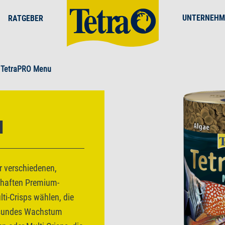
UNTERNEHM
RATGEBER
TetraPRO Menu
u
r verschiedenen,
hrhaften Premium-
ti-Crisps wählen, die
esundes Wachstum