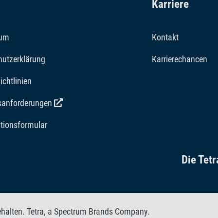
Karriere
sum
Kontakt
hutzerklärung
Karrierechancen
ichtlinien
tsanforderungen
tionsformular
Die Tet
ehalten. Tetra, a Spectrum Brands Company.