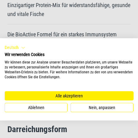
Einzigartiger Protein-Mix für widerstandsfähige, gesunde
und vitale Fische
Die BioActive Formel für ein starkes Immunsystem
Deutsch
Einzigartige Rezeptur und hochwertige Zutaten, ohne
Wir verwenden Cookies
Wir können diese zur Analyse unserer Besucherdaten platzieren, um unsere Webseite
Farbstoffe und zugesetzte Konservierungsstoffe, sorgen
zu verbessern, personalisierte Inhalte anzuzeigen und Ihnen ein großartiges
für optimales Wachstum
Webseiten-Erlebnis zu bieten. Für weitere Informationen zu den von uns verwendeten
Cookies öffnen Sie die Einstellungen.
Sauberes Wasser und bessere Wasserqualität durch
Alle akzeptieren
leichte Futteraufnahme und hochverdauliches Granulat
Ablehnen
Nein, anpassen
Darreichungsform