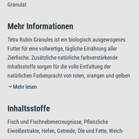
Granulat
Mehr Informationen
Tetra Rubin Granules ist ein biologisch ausgewogenes
Futter für eine vollwertige, tägliche Ernährung aller
Zierfische. Zusätzliche natürliche farbverstärkende
Inhaltsstoffe sorgen für die volle Entfaltung der
natürlichen Farbenpracht von roten, orangen und gelben
Fischen. Die farbverstärkende Wirkung ist nach einigen
Mehr lesen
Wochen regelmäßiger Fütterung sichtbar. Die spezielle
Granulatform des Futters lässt dieses langsam im
Inhaltsstoffe
Wasser absinken und eignet sich somit ideal für Fische,
die in der mittleren Wasserschicht fressen. Die
Fisch und Fischnebenerzeugnisse, Pflanzliche
einzigartige Rezeptur mit hochwertigen natürlichen
Eiweißextrakte, Hefen, Getreide, Öle und Fette, Weich-
Inhaltsstoffen, ohne Farbstoffe und zugesetzte