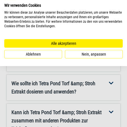
Anweisungen. Dank der mitgelieferten Dosierkappe kann
Extrakt das Algenwachstum ohne Chemikalien?
Wir verwenden Cookies
Tetra Pond Torf&Stroh Extrakt ganz einfach abgemessen
Wir können diese zur Analyse unserer Besucherdaten platzieren, um unsere Webseite
zu verbessern, personalisierte Inhalte anzuzeigen und Ihnen ein großartiges
werden. Für eine optimale Wirkung verteilen Sie die
Webseiten-Erlebnis zu bieten. Für weitere Informationen zu den von uns verwendeten
Wann ist der beste Zeitpunkt für die Verwendung
Cookies öffnen Sie die Einstellungen.
Flüssigkeit gleichmäßig im Wasser, beispielsweise mit
von Tetra Pond Torf &amp; Stroh Extrakt ?
einem Stock. Geben Sie mithilfe der Dosierkappe 50 ml
Alle akzeptieren
pro 1.000 l Teichwasser hinzu und wiederholen Sie die
Behandlung einmal pro Monat.
Ist Tetra Pond Torf &amp; Stroht Extrakt sicher
Ablehnen
Nein, anpassen
für Fische, Pflanzen und Wildtiere?
Wie sollte ich Tetra Pond Torf &amp; Stroh
Extrakt dosieren und anwenden?
Kann ich Tetra Pond Torf &amp; Stroh Extrakt
zusammen mit anderen Produkten zur