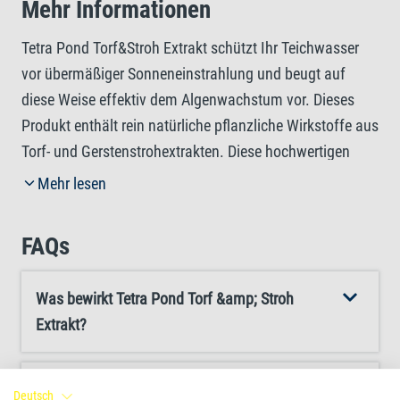
Mehr Informationen
Tetra Pond Torf&Stroh Extrakt schützt Ihr Teichwasser
vor übermäßiger Sonneneinstrahlung und beugt auf
diese Weise effektiv dem Algenwachstum vor. Dieses
Produkt enthält rein natürliche pflanzliche Wirkstoffe aus
Torf- und Gerstenstrohextrakten. Diese hochwertigen
Huminstoffe verleihen dem Wasser eine dunklere
Mehr lesen
Färbung und bieten so einen natürlichen Schutz vor
Sonneneinstrahlung. Tetra Pond Torf&Stroh Extrakt kann
FAQs
das ganze Jahr über verwendet werden. Tetra empfiehlt
insbesondere die Verwendung im Frühjahr, wenn die
Was bewirkt Tetra Pond Torf &amp; Stroh
Stoffwechselaktivität der Teichpflanzen im Vergleich zu
Extrakt?
der der Algen noch zu gering ist. Um das bestmögliche
Ergebnis zu erzielen, schütteln Sie das Produkt vor
Gebrauch gut und folgen Sie den ausführlichen
Wie verhindert Tetra Pond Torf &amp; Stroh
Deutsch