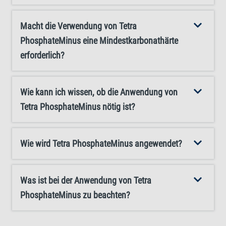
Dosierung jeden zweiten Tag, bis Sie den Zielwert erreicht
Macht die Verwendung von Tetra
haben. Sorgen Sie außerdem für eine ausreichende
PhosphateMinus eine Mindestkarbonathärte
Belüftung Ihres Aquariums (zum Beispiel mit dem Tetra
erforderlich?
APS-Sortiment), um nützliche Mikroorganismen zu
fördern und das Gleichgewicht zu erhalten. Nutzen Sie
Tetra PhosphateMinus, um in Ihrem Aquarium Phosphat
Wie kann ich wissen, ob die Anwendung von
effektiv zu reduzieren und ein ausgewogenes Ökosystem
Tetra PhosphateMinus nötig ist?
aufrechtzuerhalten!
Wie wird Tetra PhosphateMinus angewendet?
Was ist bei der Anwendung von Tetra
PhosphateMinus zu beachten?