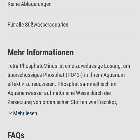
Keine Ablagerungen
Für alle Süßwasseraquarien
Mehr Informationen
Tetra PhosphateMinus ist eine zuverlässige Lösung, um
überschüssiges Phosphat (PO43-) in Ihrem Aquarium
effektiv zu reduzieren. Phosphat sammelt sich im
Aquarienwasser auf natürliche Weise durch die
Zersetzung von organischen Stoffen wie Fischkot,
Futterresten oder Pflanzenmaterial an. Obwohl Phosphat
Mehr lesen
für die Gesundheit von im Wasser lebenden Tieren und
Pflanzen wichtig ist und eine entscheidende Rolle bei
FAQs
Prozessen wie der Photosynthese spielt, kann ein zu