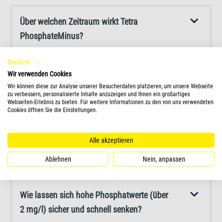
hoher Phosphatgehalt (über 2 mg/l) zu unerwünschtem
Über welchen Zeitraum wirkt Tetra
Pflanzenwachstum führen und die Wasserqualität
PhosphateMinus?
negativ beeinflussen. Daher ist die Aufrechterhaltung
eines niedrigen PO43--Wertes für ein gesundes
Deutsch
Ökosystem im Aquarium unerlässlich. Tetra
Wie gelangt Phosphat ins Aquarienwasser?
Wir verwenden Cookies
PhosphateMinus entfernt überschüssiges Phosphat
Wir können diese zur Analyse unserer Besucherdaten platzieren, um unsere Webseite
zu verbessern, personalisierte Inhalte anzuzeigen und Ihnen ein großartiges
schonend und senkt den Wert bei sachgemäßer
Webseiten-Erlebnis zu bieten. Für weitere Informationen zu den von uns verwendeten
Ist Phosphat gefährlich?
Cookies öffnen Sie die Einstellungen.
Anwendung um bis zu 2 mg/l. Ein wichtiges Merkmal
dieses Produkts ist, dass es das Wasser nicht trübt und
keine Ablagerungen auf dem Bodengrund hinterlässt,
Alle akzeptieren
Was sind die Folgen zu hoher Phosphatwerte im
wodurch das Aquarium sauber bleibt. Der Wirkstoff, eine
Aquarium?
Ablehnen
Nein, anpassen
organische Eisenverbindung, zersetzt sich langsam und
auf natürliche Weise innerhalb von 48 Stunden, sodass
Wie lassen sich hohe Phosphatwerte (über
nützliche Mikroorganismen ihn biologisch abbauen
2 mg/l) sicher und schnell senken?
können. Bei diesem Prozess können verbleibende