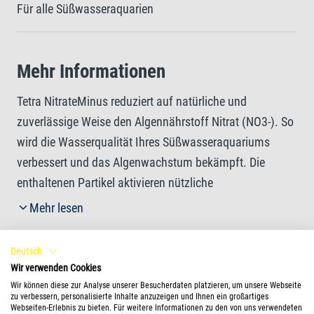
Für alle Süßwasseraquarien
Mehr Informationen
Tetra NitrateMinus reduziert auf natürliche und
zuverlässige Weise den Algennährstoff Nitrat (NO3-). So
wird die Wasserqualität Ihres Süßwasseraquariums
verbessert und das Algenwachstum bekämpft. Die
enthaltenen Partikel aktivieren nützliche
Mikroorganismen, die sich von Nitrat ernähren und es
Mehr lesen
biologisch abbauen. Je nach anfänglicher
Nitratkonzentration und anderen Wasserparametern
Deutsch
FAQs
kann dieser Prozess einige Wochen dauern. Die
Wir verwenden Cookies
sichtbaren Partikel lösen sich auf und sinken allmählich
Wir können diese zur Analyse unserer Besucherdaten platzieren, um unsere Webseite
Was ist Tetra NitrateMinus?
zu verbessern, personalisierte Inhalte anzuzeigen und Ihnen ein großartiges
auf den Boden des Aquariums ab. Tetra NitrateMinus ist
Webseiten-Erlebnis zu bieten. Für weitere Informationen zu den von uns verwendeten