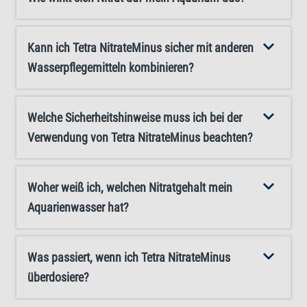
50 mg/l zu erreichen und aufrechtzuerhalten. Nutzen Sie
Tetra NitrateMinus, um Nitrat in Ihrem
Süßwasseraquarium effektiv zu reduzieren.
Kann ich Tetra NitrateMinus sicher mit anderen
Wasserpflegemitteln kombinieren?
Welche Sicherheitshinweise muss ich bei der
Verwendung von Tetra NitrateMinus beachten?
Woher weiß ich, welchen Nitratgehalt mein
Aquarienwasser hat?
Was passiert, wenn ich Tetra NitrateMinus
überdosiere?