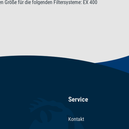
nen Größe für die folgenden Filtersysteme: EX 400
FF FilterFloss für die Systeme Tetra EX 1200 Plus
Service
Kontakt