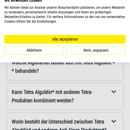
Wir verwenden Cookies
überschüssige Nährstoffe wie Phosphat und Nitrat,
Wird Tetra AlguMin* das Wasser verfärben oder
Wir können diese zur Analyse unserer Besucherdaten platzieren, um unsere Webseite
beispielsweise mit Tetra EasyBalance, und erwägen Sie
trüben?
zu verbessern, personalisierte Inhalte anzuzeigen und Ihnen ein großartiges
Webseiten-Erlebnis zu bieten. Für weitere Informationen zu den von uns verwendeten
die regelmäßige Verwendung von Langzeitprodukten wie
Cookies öffnen Sie die Einstellungen.
Tetra Algetten* für Aquarien bis 40 l oder Tetra AlgoStop
Wie wende ich Tetra AlguMin* in meinem
Depot* für größere Aquarien.
Alle akzeptieren
Aquarium an?
Ablehnen
Nein, anpassen
Welche Algenarten lassen sich mit Tetra AlguMin
* behandeln?
Kann Tetra AlguMin* mit anderen Tetra-
Produkten kombiniert werden?
Worin besteht der Unterschied zwischen Tetra