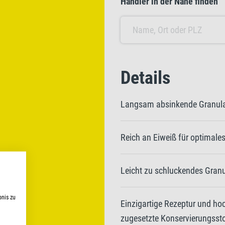
Händler in der Nähe finden
Details
Langsam absinkende Granul
Reich an Eiweiß für optimal
Leicht zu schluckendes Granu
bnis zu
Einzigartige Rezeptur und ho
zugesetzte Konservierungsst