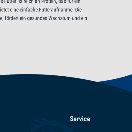
Futter ist reich an Protein, das für ein
ietet eine einfache Futteraufnahme. Die
fe, fördert ein gesundes Wachstum und ein
/kg. Säureregulatoren: Citronensäure 354 mg/kg.
Service