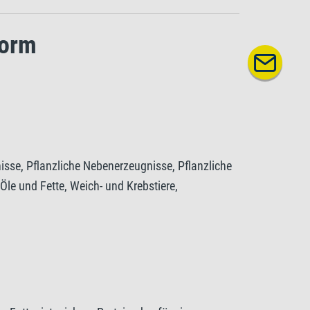
form
sse, Pflanzliche Nebenerzeugnisse, Pflanzliche
 Öle und Fette, Weich- und Krebstiere,
estandteile
Rohfaser 5%, Feuchtegehalt 8%.