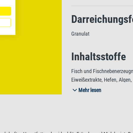
Darreichungs
Granulat
Inhaltsstoffe
Fisch und Fischnebenerzeugni
Eiweißextrakte, Hefen, Algen,
Mineralstoffe.
Mehr lesen
Analytische B
Rohprotein 43%, Rohfett 9%, 