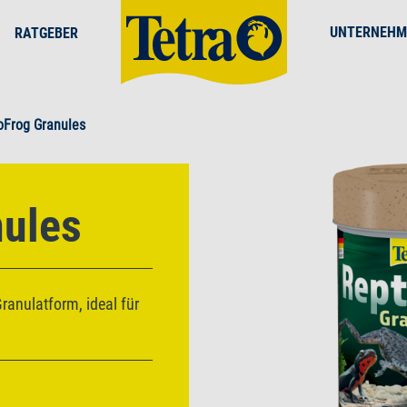
UNTERNEHM
RATGEBER
oFrog Granules
nules
anulatform, ideal für