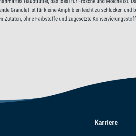
hrhaftes Hauptfutter, das ideal für Frösche und Molche ist. Das 
e Granulat ist für kleine Amphibien leicht zu schlucken und b
Zusatzstoffe
hen Zutaten, ohne Farbstoffe und zugesetzte Konservierungsstof
Vitamine: Vitamin D3 1957 IE
Karriere