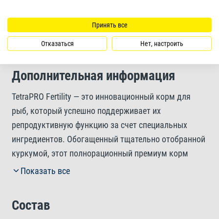
Форма корма
Принять все
чипсы
Отказаться
Нет, настроить
Дополнительная информация
TetraPRO Fertility — это инновационный корм для
рыб, который успешно поддерживает их
репродуктивную функцию за счет специальных
ингредиентов. Обогащенный тщательно отобранной
куркумой, этот полнорационный премиум корм
укрепляет иммунную систему и закладывает основу
Показать все
для отличного качества икры и активного развития
личинок. Среди прочего, куркума положительно
Состав
влияет на выработку вителлогенина у самок