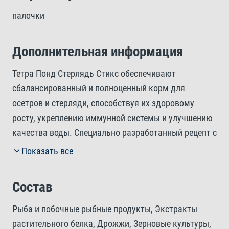
палочки
Дополнительная информация
Тетра Понд Стерлядь Стикс обеспечивают
сбалансированный и полноценный корм для
осетров и стерляди, способствуя их здоровому
росту, укреплению иммунной системы и улучшению
качества воды. Специально разработанный рецепт с
очень низким содержанием углеводов
Показать все
соответствует их природному рациону. Тщательно
подобранное оптимальное соотношение белков и
Состав
жиров поддерживает здоровый рост и
соответствует пищевыми потребностям ваших рыб.
Рыба и побочные рыбные продукты, Экстракты
Быстро тонущие палочки учитывают естественные
растительного белка, Дрожжи, Зерновые культуры,