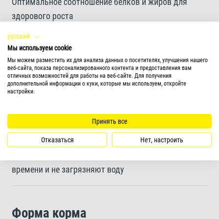
Оптимальное соотношение белков и жиров для
здорового роста
русский
Палочки корма легко поедаются и очень хорошо
Мы используем cookie
Мы можем разместить их для анализа данных о посетителях, улучшения нашего
усваиваются, что способствует значительному
веб-сайта, показа персонализированного контента и предоставления вам
улучшению качества воды
отличных возможностей для работы на веб-сайте. Для получения
дополнительной информации о куки, которые мы используем, откройте
настройки.
Быстро тонущие палочки учитывают естественные
Принять все
кормовые привычки стерляди и осетров
Отказаться
Нет, настроить
Палочки сохраняют форму в течение длительного
времени и не загрязняют воду
Форма корма