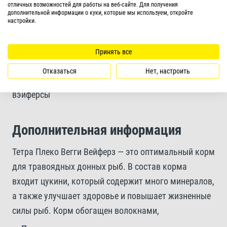
отличных возможностей для работы на веб-сайте. Для получения
Благодаря твердой консистенции пластинки не
дополнительной информации о куки, которые мы используем, откройте
настройки.
загрязняют воду
Принять все
Форма корма
Отказаться
Нет, настроить
вэйферсы
Дополнительная информация
Тетра Плеко Вегги Вейферз — это оптимальный корм
для травоядных донных рыб. В состав корма
входит цукини, который содержит много минералов,
а также улучшает здоровье и повышает жизненные
силы рыб. Корм обогащен волокнами,
необходимыми для улучшения пищеварения. Кроме