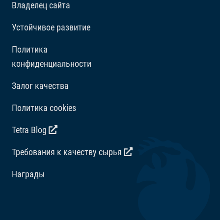
Владелец сайта
Витамины, Провитамины и химические вещества с
аналогичным воздействием: Витамин А 28200 МЕ/
Устойчивое развитие
кг, Витамин D3 1760 МЕ/кг. Комбинации
Политика
микроэлементов: Е5 Марганец 80 мг/кг, Е6 Цинк 47
конфиденциальности
мг/кг, Е1 Железо 31 мг/кг. Красители,
Антиоксиданты.
Залог качества
Политика cookies
Tetra Blog
Требования к качеству сырья
Награды