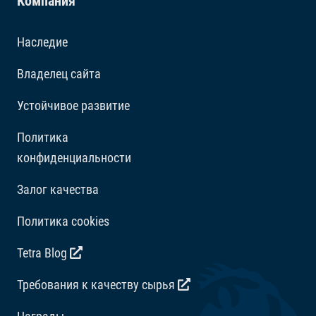
Компания
Наследие
Добавки
Владелец сайта
Витамины: Витамин D3 1725 МЕ/кг. Регуляторы
кислотности: Лимонная кислота 274 мг/кг.
Устойчивое развитие
Политика
конфиденциальности
Залог качества
Политика cookies
Tetra Blog
Требования к качеству сырья