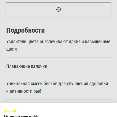
Подробности
Усилители цвета обеспечивают яркие и насыщенные
цвета
Плавающие палочки
Уникальная смесь белков для улучшения здоровья
и активности рыб
Уникальный рецепт и высококачественные
русский
ингредиенты без красителей и консервантов
Мы используем cookie