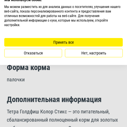
гарантируют оптимальный рост
Мы можем разместить их для анализа данных о посетителях, улучшения нашего
веб-сайта, показа персонализированного контента и предоставления вам
отличных возможностей для работы на веб-сайте. Для получения
дополнительной информации о куки, которые мы используем, откройте
Палочки корма легко поедаются и очень хорошо
настройки.
усваиваются, что способствует значительному
улучшению качества воды
Принять все
Отказаться
Нет, настроить
Форма корма
палочки
Дополнительная информация
Тетра Голдфиш Колор Стикс — это питательный,
сбалансированный полноценный корм для золотых