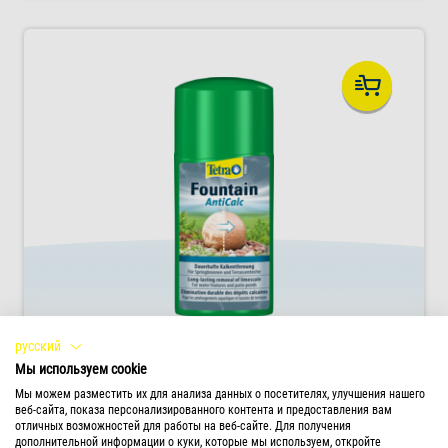
русский
Мы используем cookie
Tetra Pond Fountain AntiCalc
Мы можем разместить их для анализа данных о посетителях, улучшения нашего
Полностью удаляет известковые отложения
веб-сайта, показа персонализированного контента и предоставления вам
отличных возможностей для работы на веб-сайте. Для получения
с фонтанов и водных декораций.
дополнительной информации о куки, которые мы используем, откройте