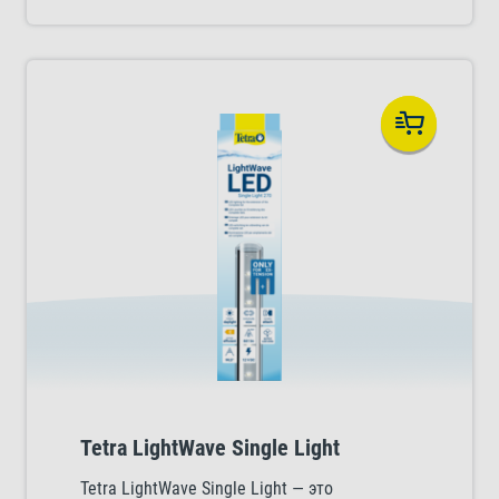
показатель люменов светодиодов
обеспечивает яркое дневное освещение в
аквариуме, близкое к естественному.
Спектр света стимулирует образование
хлорофилла, что способствует росту
аквариумных растений.
Tetra LightWave Single Light
Tetra LightWave Single Light — это