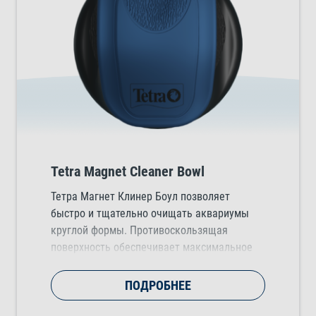
Tetra Magnet Cleaner Bowl
Тетра Магнет Клинер Боул позволяет
быстро и тщательно очищать аквариумы
круглой формы. Противоскользящая
поверхность обеспечивает максимальное
прилегание к стеклу во время очистки, а
благодаря эргономичной форме Магнет
ПОДРОБНЕЕ
Клинер удобно помещается в руке.