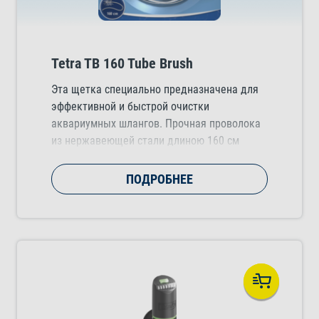
Tetra TB 160 Tube Brush
Эта щетка специально предназначена для
эффективной и быстрой очистки
аквариумных шлангов. Прочная проволока
из нержавеющей стали длиною 160 см
позволяет легко вставить щетку в шланг и
удалить грязь. Подходит для любых
ПОДРОБНЕЕ
шлангов диаметром от 11 до 25 мм.