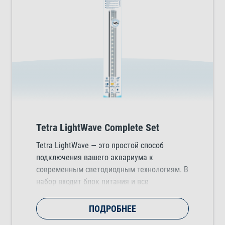
Tetra LightWave Complete Set
Tetra LightWave — это простой способ
подключения вашего аквариума к
современным светодиодным технологиям. В
набор входит блок питания и все
необходимые крепежные адаптеры,
благодаря которым светильник можно
ПОДРОБНЕЕ
подключить за мгновение. Высокий