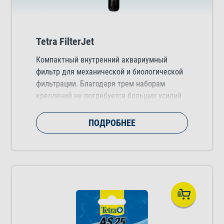
Tetra FilterJet
Компактный внутренний аквариумный
фильтр для механической и биологической
фильтрации. Благодаря трем наборам
креплений не потребуется больших усилий
для установки устройства в аквариуме.
Кроме того, очищаемая фильтрующая губка
ПОДРОБНЕЕ
легко извлекается для очистки.