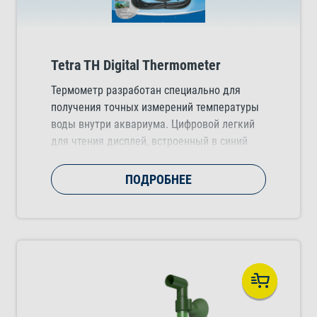
Tetra TH Digital Thermometer
Термометр разработан специально для
получения точных измерений температуры
воды внутри аквариума. Цифровой легкий
для чтения дисплей, встроенный в синий
корпус. Подходит для аквариумов всех
размеров и поставляется в комплекте с
ПОДРОБНЕЕ
батареей Varta.