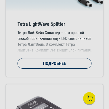
Tetra LightWave Splitter
Тетра ЛайтВейв Сплиттер — это простой
способ подключения двух LED светильников
Тетра ЛайтВейв. В комплект Тетра
ЛайтВейв Комплит Сет входит блок питания,
который позволяет установить два
светильника одновременно.
ПОДРОБНЕЕ