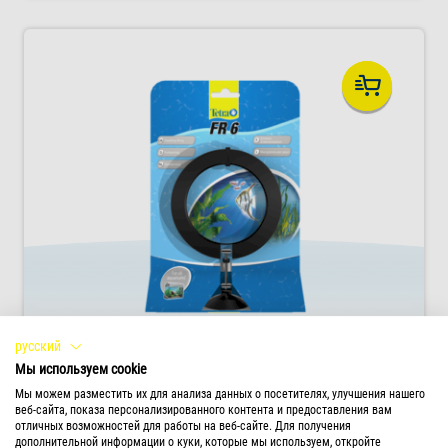
русский
Мы используем cookie
Кормушка-кольцо Tetra FR 6
Мы можем разместить их для анализа данных о посетителях, улучшения нашего
С помощью кормушки-кольца можно
веб-сайта, показа персонализированного контента и предоставления вам
отличных возможностей для работы на веб-сайте. Для получения
выбрать место для кормления и получить
дополнительной информации о куки, которые мы используем, откройте