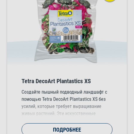
Tetra DecoArt Plantastics XS
Создайте пышный подводный ландшафт с
помощью Tetra DecoArt Plantastics XS без
усилий, которые требует выращивание
живых растений. Эти искусственные
растения выглядят естественно и
добавляют цвет, движение и структуру в
ПОДРОБНЕЕ