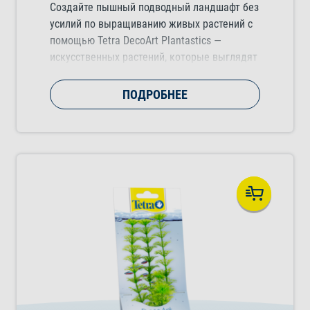
Создайте пышный подводный ландшафт без
усилий по выращиванию живых растений с
помощью Tetra DecoArt Plantastics —
искусственных растений, которые выглядят
естественно и добавляют цвет, движение и
структуру в любой тропический,
ПОДРОБНЕЕ
холодноводный или морской аквариум.
Доступны в трех практичных размерах
(малом, среднем и большом). Выбирайте из
нескольких потрясающих видов растений.