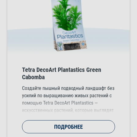
Tetra DecoArt Plantastics Green
Cabomba
Создайте пышный подводный ландшафт без
усилий по выращиванию живых растений с
помощью Tetra DecoArt Plantastics —
искусственных растений, которые выглядят
естественно и добавляют цвет, движение и
структуру в любой тропический,
ПОДРОБНЕЕ
холодноводный или морской аквариум.