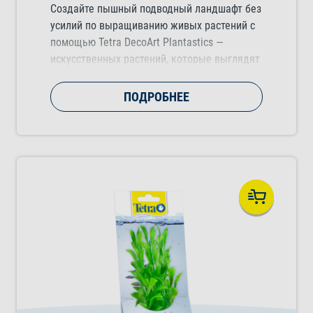
Создайте пышный подводный ландшафт без
усилий по выращиванию живых растений с
помощью Tetra DecoArt Plantastics —
искусственных растений, которые выглядят
естественно и добавляют цвет, движение и
структуру в любой тропический,
ПОДРОБНЕЕ
холодноводный или морской аквариум.
Доступны в трех практичных размерах
(малом, среднем и большом). Выбирайте из
нескольких потрясающих видов растений.