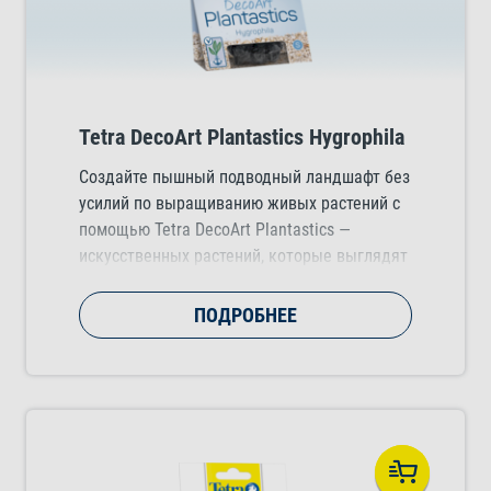
Tetra DecoArt Plantastics Hygrophila
Создайте пышный подводный ландшафт без
усилий по выращиванию живых растений с
помощью Tetra DecoArt Plantastics —
искусственных растений, которые выглядят
естественно и добавляют цвет, движение и
структуру в любой тропический,
ПОДРОБНЕЕ
холодноводный или морской аквариум.
Доступны в трех практичных размерах
(малом, среднем и большом). Выбирайте из
нескольких потрясающих видов растений.