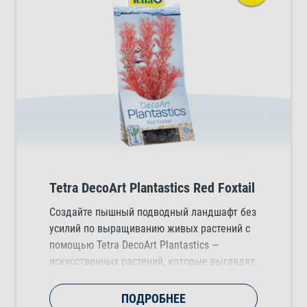
Tetra DecoArt Plantastics Red Foxtail
Создайте пышный подводный ландшафт без
усилий по выращиванию живых растений с
помощью Tetra DecoArt Plantastics —
искусственных растений, которые выглядят
естественно и добавляют цвет, движение и
структуру в любой тропический,
ПОДРОБНЕЕ