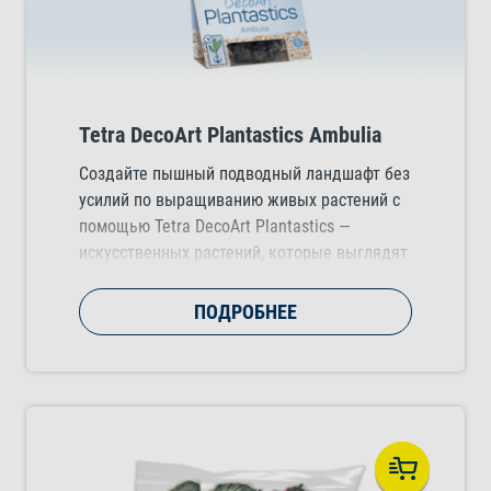
Tetra DecoArt Plantastics Ambulia
Создайте пышный подводный ландшафт без
усилий по выращиванию живых растений с
помощью Tetra DecoArt Plantastics —
искусственных растений, которые выглядят
естественно и добавляют цвет, движение и
структуру в любой тропический,
ПОДРОБНЕЕ
холодноводный или морской аквариум.
Доступны в трех практичных размерах
(малом, среднем и большом). Выбирайте из
нескольких потрясающих видов растений.