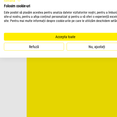
română
Folosim cookie-uri
Este posibil să plasăm acestea pentru analiza datelor vizitatorilor noștri, pentru a îmbun
site-ul nostru, pentru a afișa conținut personalizat și pentru a vă oferi o experiență exce
site. Pentru mai multe informații despre cookie-urile pe care le utilizăm deschidem setăr
Accepta toate
Refuză
Nu, ajustați