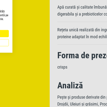
Apă curată și calitate îmbunăt
ătăți
digerabila și a prebioticelor 
lentă pe
ile.
Rețeta unică realizată din ing
proteine adaptat în mod echil
Forma de prez
crisps
Analiză
Peşte şi produse derivate din 
Drojdii, Uleiuri şi grăsimi, P