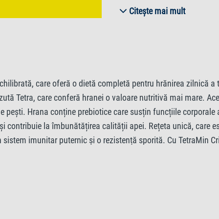
crustacee, Alge, Substanţe mi
Citește mai mult
Ingrediente
Proteină brută 45%, Grăsimi b
echilibrată, care oferă o dietă completă pentru hrănirea zilnică a
apă 8%.
ută Tetra, care conferă hranei o valoare nutritivă mai mare. Ac
e pești. Hrana conține prebiotice care susțin funcțiile corporale 
Aditivi
și contribuie la îmbunătățirea calității apei. Rețeta unică, care e
sistem imunitar puternic și o rezistență sporită. Cu TetraMin Cri
Vitamine: Vitamina D3 1850 UI/
293 mg/kg.