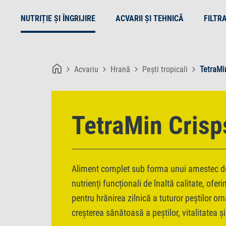
NUTRIȚIE ȘI ÎNGRIJIRE
ACVARII ȘI TEHNICĂ
FILTR
Acvariu
Hrană
Pești tropicali
TetraMi
TetraMin Crisp
Aliment complet sub forma unui amestec de 
nutrienți funcționali de înaltă calitate, ofer
pentru hrănirea zilnică a tuturor peștilor or
creșterea sănătoasă a peștilor, vitalitatea și 