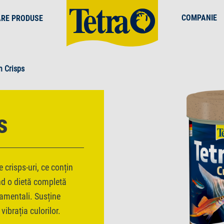
COMPANIE
ARE PRODUSE
n Crisps
s
crisps-uri, ce conțin
ind o dietă completă
namentali. Susține
vibrația culorilor.