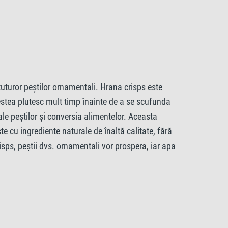
nerale.
rute 12%, Fibră neprelucrată 2%, Conținutul de
 tuturor peștilor ornamentali. Hrana crisps este
estea plutesc mult timp înainte de a se scufunda
ale peștilor și conversia alimentelor. Aceasta
ste cu ingrediente naturale de înaltă calitate, fără
sps, peștii dvs. ornamentali vor prospera, iar apa
kg. Corectori de aciditate: Acid citric