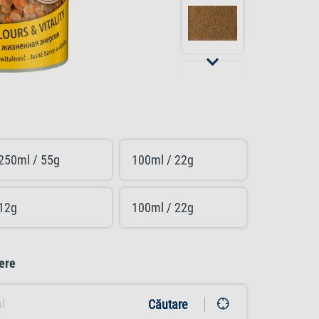
250ml / 55g
100ml / 22g
12g
100ml / 22g
ere
Căutare