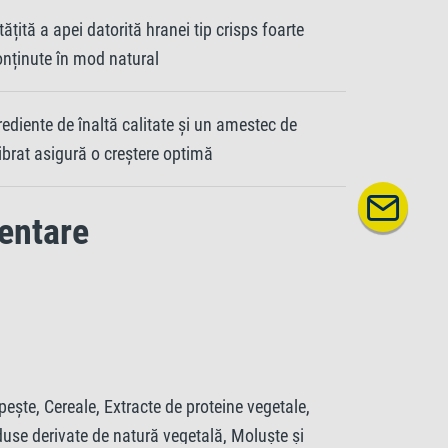
ățită a apei datorită hranei tip crisps foarte
conținute în mod natural
rediente de înaltă calitate și un amestec de
ibrat asigură o creștere optimă
entare
peşte, Cereale, Extracte de proteine vegetale,
roduse derivate de natură vegetală, Moluşte şi