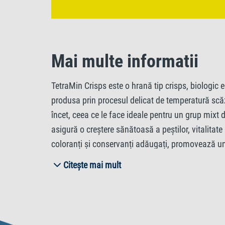
Mai multe informatii
TetraMin Crisps este o hrană tip crisps, biologic 
produsa prin procesul delicat de temperatură scăz
încet, ceea ce le face ideale pentru un grup mixt d
asigură o creștere sănătoasă a peștilor, vitalitate 
coloranți și conservanți adăugați, promovează un 
acvariului dvs. va rămâne curată și limpede.
Citește mai mult