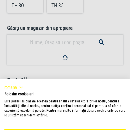
TH 30
TH 35
Găsiți un magazin din apropiere
Detalii
română
Poate fi atașat la exteriorul peretelui acvariului
Folosim cookie-uri
Este posibil să plasăm acestea pentru analiza datelor vizitatorilor noștri, pentru a
îmbunătăți site-ul nostru, pentru a afișa conținut personalizat și pentru a vă oferi o
experiență excelentă pe site. Pentru mai multe informații despre cookie-urile pe care
Citirea temperaturii precisă de la 20
le utilizăm deschidem setările.