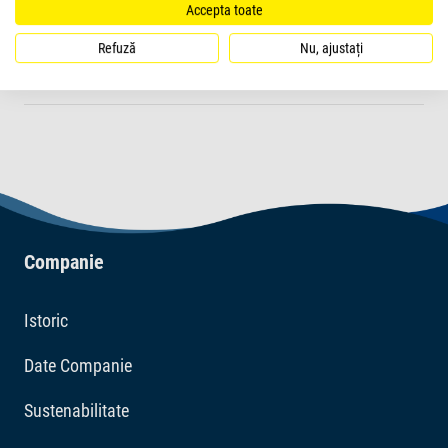
ușor de citit
Accepta toate
Refuză
Nu, ajustați
design compact, inteligent
Companie
Istoric
Date Companie
Sustenabilitate