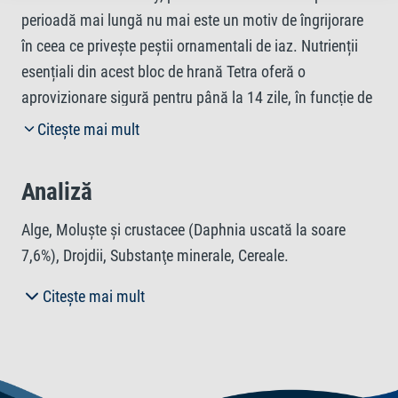
perioadă mai lungă nu mai este un motiv de îngrijorare
în ceea ce privește peștii ornamentali de iaz. Nutrienții
esențiali din acest bloc de hrană Tetra oferă o
aprovizionare sigură pentru până la 14 zile, în funcție de
dimensiunea iazului și de numărul și speciile de pești.
Citește mai mult
Ingredientele delicioase, precum puricii de baltă, asigură
o alimentație sănătoasă în lipsa dvs. Un alt avantaj este
Analiză
că nu trebuie să vă îngrijorați că apa va fi poluată la
întoarcere. Datorită tehnologiei de hrană sub formă de
Alge, Moluşte şi crustacee (Daphnia uscată la soare
gel de la Tetra, Tetra Pond Holiday este 100%
7,6%), Drojdii, Substanţe minerale, Cereale.
comestibilă și rămâne stabilă pe toată durata utilizării,
Citește mai mult
spre deosebire de produsele realizate din blocuri de
Ingrediente
ghips. În consecință, blocurile de hrană nu afectează
negativ calitatea apei. Astfel, apa rămâne limpede.
Proteină brută 3%, Grăsimi brute 0,7%, Fibră neprelucrată
Rețeta unică este realizată din ingrediente de înaltă
0,5%, Conținutul de apă 86%.