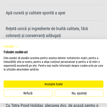
Apă curată și calitate sporită a apei
Rețetă unică și ingrediente de înaltă calitate, fără
coloranți și conservanți adăugați
română
Hrană pentru până la 14 zile
Folosim cookie-uri
Este posibil să plasăm acestea pentru analiza datelor vizitatorilor noștri, pentru a
îmbunătăți site-ul nostru, pentru a afișa conținut personalizat și pentru a vă oferi o
experiență excelentă pe site. Pentru mai multe informații despre cookie-urile pe care
Blocul este 100% comestibil și rămâne stabil fără a
le utilizăm deschidem setările.
polua apa
Accepta toate
Refuză
Nu, ajustați
Mai multe informatii
Cu Tetra Pond Holiday, plecarea dvs. de acasă pentru o