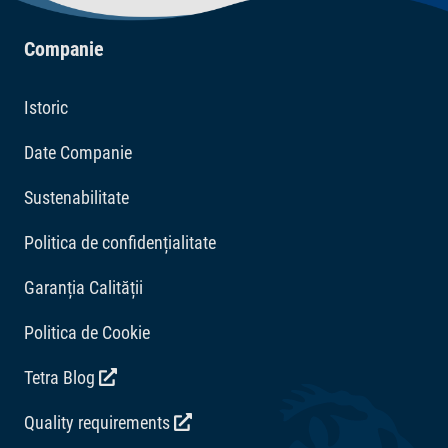
calitate, fără coloranți și fără conservanți adăugați.
Tetra Pond Holiday este o hrană complementară pentru
Companie
Aditivi
peștii de iaz. Aceasta nu înlocuiește o alimentație
echilibrată pe termen lung.
Corectori de aciditate: Acid citric 2608 mg/kg.
Istoric
Date Companie
Sustenabilitate
Politica de confidențialitate
Garanția Calității
Politica de Cookie
Tetra Blog
Quality requirements