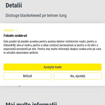
Detalii
Distruge blanketweed pe termen lung
română
Combate eficient algele plutitoare (apă verde)
Folosim cookie-uri
Este posibil să plasăm acestea pentru analiza datelor vizitatorilor noștri, pentru a
îmbunătăți site-ul nostru, pentru a afișa conținut personalizat și pentru a vă oferi o
Previne creșterea algelor primăvara și vara
experiență excelentă pe site. Pentru mai multe informații despre cookie-urile pe care
le utilizăm deschidem setările.
Funcționează în mod fiabil în câteva zile
Accepta toate
Refuză
Nu, ajustați
Pentru utilizare în iazurile ornamentale cu pești, plante și
microorganisme