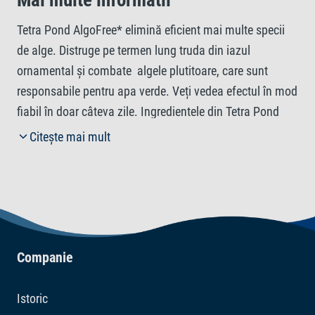
Mai multe informatii
Tetra Pond AlgoFree* elimină eficient mai multe specii
de alge. Distruge pe termen lung truda din iazul
ornamental și combate algele plutitoare, care sunt
responsabile pentru apa verde. Veți vedea efectul în mod
fiabil în doar câteva zile. Ingredientele din Tetra Pond
AlgoFree* distrug peretele celular al algei. Ulterior,
Citește mai mult
resturile sunt defalcate rapid microbiologic. Datorită
acestui proces, în iazul dvs. ornamental poate apărea
spuma pe termen scurt. Pe lângă tratamentul acut al
algelor, acest produs este deosebit de util pentru
prevenirea înfloririi algelor, în special primăvara. Tetra
Pond AlgoFree* poate fi folosit și pentru a combate
Companie
creșterea algelor în timpul verii. Acest produs este
potrivit pentru iazurile ornamentale fără a dăuna peștilor,
Istoric