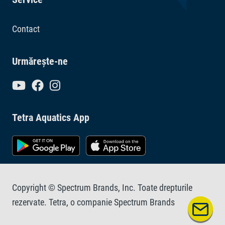
CrystalWater la aproximativ patru până la cinci zile după
aplicarea Tetra Pond AlgoFree*. Reziduurile de alge pot
Contact
fi apoi îndepărtate mai ușor prin filtru sau manual, de
exemplu cu Tetra Algae Net.
Urmărește-ne
Tetra Aquatics App
Copyright © Spectrum Brands, Inc. Toate drepturile
rezervate. Tetra, o companie Spectrum Brands