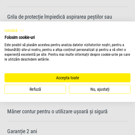
Grila de protecție împiedică aspirarea peștilor sau
pietrișului
română
Folosim cookie-uri
Butonul de control inovator reacționează la toate
Este posibil să plasăm acestea pentru analiza datelor vizitatorilor noștri, pentru a
îmbunătăți site-ul nostru, pentru a afișa conținut personalizat și pentru a vă oferi o
mișcările curățătorului de pietriș fără a îndoi tubul
experiență excelentă pe site. Pentru mai multe informații despre cookie-urile pe care
le utilizăm deschidem setările.
Construcția triunghiulară a țevii de aspirație permite
Accepta toate
curățarea tuturor zonelor inaccesibile și a zonelor
Refuză
Nu, ajustați
apropiate de sticla acvariului
Mâner contur pentru o utilizare ușoară și sigură
Garanție 2 ani