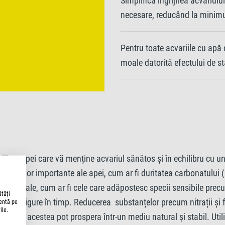
Simplifică îngrijirea acvariul
necesare, reducând la minim
Pentru toate acvariile cu apă d
moale datorită efectului de st
ijirea apei care vă menține acvariul sănătos și în echilibru cu u
 a valorilor importante ale apei, cum ar fi duritatea carbonatului
apă moale, cum ar fi cele care adăpostesc specii sensibile precu
ătăți
bile și sigure în timp. Reducerea substanțelor precum nitrații și 
lentă pe
ile.
ându-se că acestea pot prospera într-un mediu natural și stabil. 