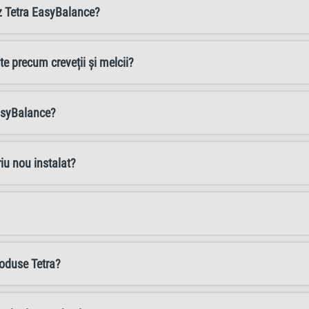
z Tetra EasyBalance?
e precum creveții și melcii?
EasyBalance?
iu nou instalat?
roduse Tetra?