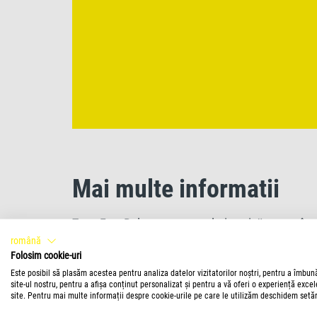
Mai multe informatii
Tetra EasyBalance este o soluție unică pentru îngr
română
sau un acvarist avansat: Prin stabilizarea fiabilă
Folosim cookie-uri
îngrijirea acvariului dumneavoastră. Acvariile cu 
Este posibil să plasăm acestea pentru analiza datelor vizitatorilor noștri, pentru a îmbun
de stabilizare a KH, deoarece asigură condiții sta
site-ul nostru, pentru a afișa conținut personalizat și pentru a vă oferi o experiență exce
site. Pentru mai multe informații despre cookie-urile pe care le utilizăm deschidem setăr
protejează și peștii și plantele de stres, asigur