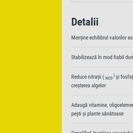
Detalii
Menține echilibrul valorilor es
Stabilizează în mod fiabil dur
)
Reduce nitrații (
și fosfaț
NO3-
creșterea algelor
Adaugă vitamine, oligoelement
pești și plante sănătoase