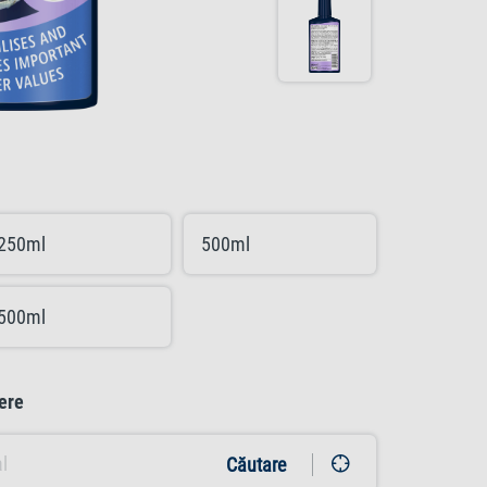
250ml
500ml
500ml
ere
Căutare