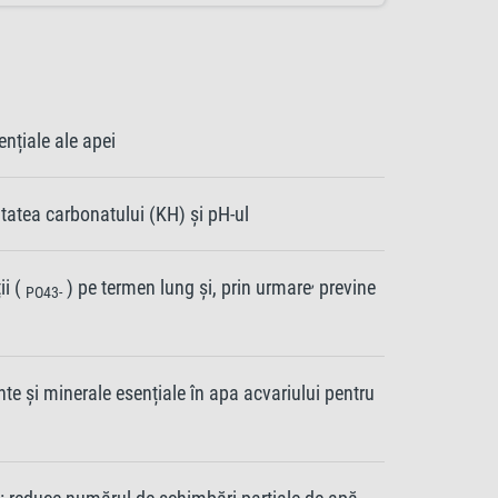
ențiale ale apei
itatea carbonatului (KH) și pH-ul
,
ii (
) pe termen lung și, prin urmare
previne
PO43-
e și minerale esențiale în apa acvariului pentru