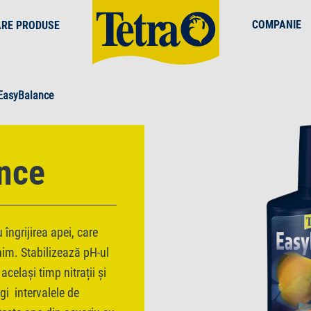
COMPANIE
ARE PRODUSE
 EasyBalance
nce
îngrijirea apei, care
nim. Stabilizează pH-ul
celași timp nitrații și
gi intervalele de