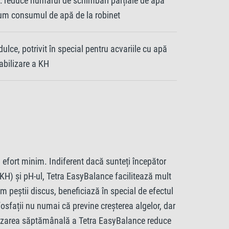
ui: reduce numărul de schimbări parțiale de apă
um consumul de apă de la robinet
ulce, potrivit în special pentru acvariile cu apă
abilizare a KH
n efort minim. Indiferent dacă sunteți începător
 (KH) și pH-ul, Tetra EasyBalance facilitează mult
m peștii discus, beneficiază în special de efectul
fosfații nu numai că previne creșterea algelor, dar
Utilizarea săptămânală a Tetra EasyBalance reduce