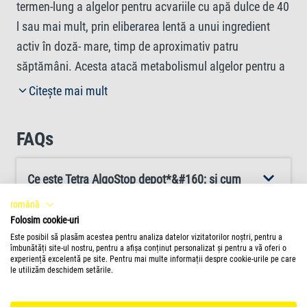
termen‑lung a algelor pentru acvariile cu apă dulce de 40
l sau mai mult, prin eliberarea lentă a unui ingredient
activ în doză‑ mare, timp de aproximativ patru
săptămâni. Acesta atacă metabolismul algelor pentru a
preveni creșterea tuturor speciilor de alge fără a colora
Citește mai mult
sau tulbura apa. Tetra AlgoStop depot* rămâne blând
cu peștii, plantele și microorganismele benefice atunci
FAQs
când este utilizat conform instrucțiunilor. Țineți produsul
departe de lumina directă a soarelui și, în timpul
Ce este Tetra AlgoStop depot*&#160; și cum
tratamentului, opriți clarificatoarele UV, evitați filtrarea cu
funcționează?
cărbune activ și abțineți-vă de la orice schimbare de apă;
română
Folosim cookie-uri
asigurați o bună aerare (de exemplu, cu o pompă de aer
Este posibil să plasăm acestea pentru analiza datelor vizitatorilor noștri, pentru a
Tetra APS) și îndepărtați algele moarte mecanic pentru a
Cât de repede își face efectul Tetra AlgoStop
îmbunătăți site-ul nostru, pentru a afișa conținut personalizat și pentru a vă oferi o
experiență excelentă pe site. Pentru mai multe informații despre cookie-urile pe care
menține calitatea apei. Pentru aplicare, adăugați pur și
depot*&#160;?
le utilizăm deschidem setările.
simplu o tabletă de Tetra AlgoStop depot* la 40 l de apă
din acvariu direct într-o zonă cu multă mișcare a apei și