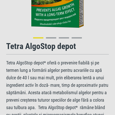
Tetra AlgoStop depot
Tetra AlgoStop depot* oferă o prevenire fiabilă și pe
termen lung a formării algelor pentru acvariile cu apă
dulce de 40 l sau mai mult, prin eliberarea lentă a unui
ingredient activ în doză‑ mare, timp de aproximativ patru
săptămâni. Acesta atacă metabolismul algelor pentru a
preveni creșterea tuturor speciilor de alge fără a colora
sau tulbura apa. Tetra AlgoStop depot* rămâne blând
cu peștii, plantele și microorganismele benefice atunci