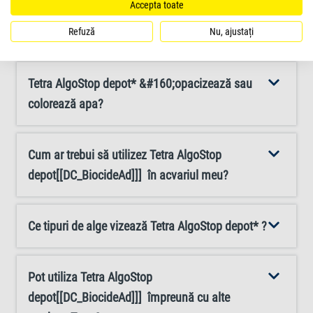
Accepta toate
Este Tetra AlgoStop depot* sigur pentru pești și
repetați după patru săptămâni, dacă este necesar. După
plante acvatice?
Refuză
Nu, ajustați
tratament, puteți preveni viitoarele focare prin reducerea
fosfatului și nitraților cu produse precum Tetra
EasyBalance sau puteți combate infestările acute cu
Tetra AlgoStop depot* &#160;opacizează sau
alternative cu acțiune‑ rapidă, cum ar fi Tetra AlguMin*
colorează apa?
sau Tetra Algizit*.
Cum ar trebui să utilizez Tetra AlgoStop
depot[[DC_BiocideAd]]] în acvariul meu?
Ce tipuri de alge vizează Tetra AlgoStop depot* ?
Pot utiliza Tetra AlgoStop
depot[[DC_BiocideAd]]] împreună cu alte