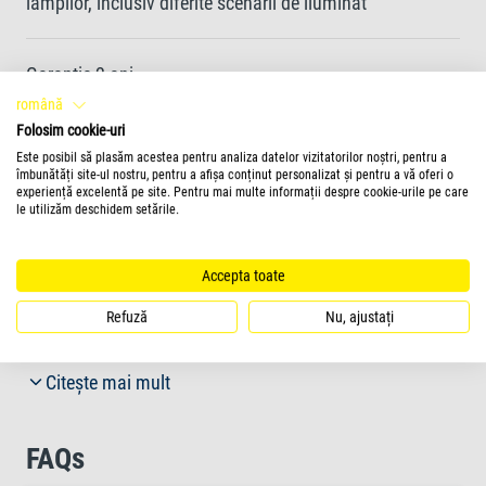
lămpilor, inclusiv diferite scenarii de iluminat
Garanție 2 ani
română
Folosim cookie-uri
Este posibil să plasăm acestea pentru analiza datelor vizitatorilor noștri, pentru a
Mai multe informatii
îmbunătăți site-ul nostru, pentru a afișa conținut personalizat și pentru a vă oferi o
experiență excelentă pe site. Pentru mai multe informații despre cookie-urile pe care
le utilizăm deschidem setările.
Trecerea la tehnologia modernă LED nu a fost niciodată
mai ușoară și asta datorită Tetra LightWave. Tetra
Accepta toate
LightWave Complete Set include cablu de alimentare și
toate adaptoarele de montaj necesare astfel încât să
Refuză
Nu, ajustați
puteți folosi lămpile imediat. Bucurați-vă fără întârziere
de beneficiile multiple ale tehnologiei LED. Fluxul
Citește mai mult
luminos mare al becurilor LED Tetra LightWave oferă o
lumină intensă, apropiată de lumina naturală a zilei în
FAQs
acvariul dumneavoastră. Plantele de acvariu beneficiază