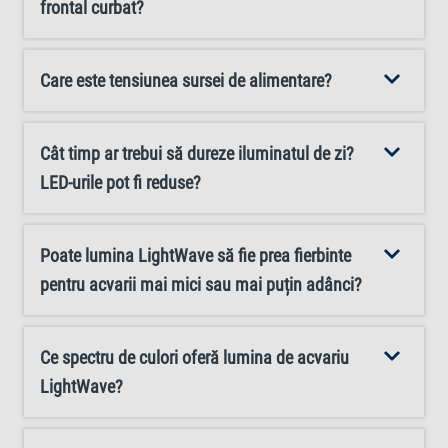
ajusta în funcție de mărimea acvariului dumneavoastră.
frontal curbat?
Setul de lămpi poate fi extins cu ușurință folosind
adaptorul multiplu Tetra LightWave Splitter și o lampă
Care este tensiunea sursei de alimentare?
adițională Tetra LightWave Single Light, soluția perfectă
pentru acvariile foarte adânci.
Cât timp ar trebui să dureze iluminatul de zi?
LED-urile pot fi reduse?
Poate lumina LightWave să fie prea fierbinte
pentru acvarii mai mici sau mai puțin adânci?
Ce spectru de culori oferă lumina de acvariu
LightWave?