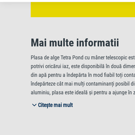
Mai multe informatii
Plasa de alge Tetra Pond cu mâner telescopic este i
potrivi oricărui iaz, este disponibilă în două dime
din apă pentru a îndepărta în mod fiabil toți con
îndepărteze cât mai mulți contaminanți posibil din
aluminiu, plasa este ideală și pentru a ajunge în 
cu 123-189 cm; plasa mare cu 133-199 cm) vă permi
Citește mai mult
împiedică alunecarea plasei din mâini. Plasa de a
murdărie. În plus, un cadru robust din aluminiu pr
indispensabil pentru întreținerea și curățarea iazu