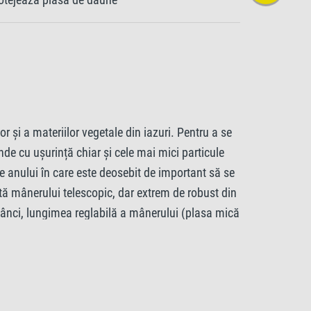
r și a materiilor vegetale din iazuri. Pentru a se
nde cu ușurință chiar și cele mai mici particule
e anului în care este deosebit de important să se
ită mânerului telescopic, dar extrem de robust din
 adânci, lungimea reglabilă a mânerului (plasa mică
rățați, în timp ce mânerul practic din cauciuc
ându-vă să prindeți cantități și mai mari de
asa de alge Tetra Pond este un instrument