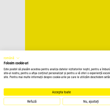
română
Folosim cookie-uri
Este posibil să plasăm acestea pentru analiza datelor vizitatorilor noștri, pentru a îmbun
site-ul nostru, pentru a afișa conținut personalizat și pentru a vă oferi o experiență exce
site. Pentru mai multe informații despre cookie-urile pe care le utilizăm deschidem setăr
Accepta toate
Refuză
Nu, ajustați