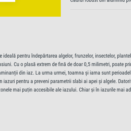
deală pentru îndepărtarea algelor, frunzelor, insectelor, plantelo
nsiuni. Cu o plasă extrem de fină de doar 0,5 milimetri, poate pri
taminanții din iaz. La urma urmei, toamna și iarna sunt perioadel
 iazuri pentru a preveni parametrii slabi ai apei și algele. Dator
zonele mai puțin accesibile ale iazului. Chiar și în iazurile mai
te să ajungeți fără efort în toate zonele pe care doriți să le cu
lge Tetra Pond are un cap de plasă în formă de trapezoid, permiț
otejează plasa de deteriorări. Datorită greutății sale reduse, pl
lui din grădină.