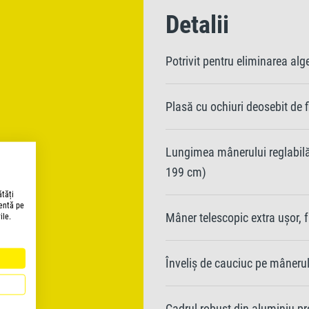
Detalii
Potrivit pentru eliminarea alge
Plasă cu ochiuri deosebit de f
Lungimea mânerului reglabil
199 cm)
ătăți
lentă pe
Mâner telescopic extra ușor, 
ile.
Înveliș de cauciuc pe mânerul
Cadrul robust din aluminiu p