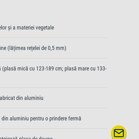
lor și a materiei vegetale
ine (lățimea rețelei de 0,5 mm)
ă (plasă mică cu 123-189 cm; plasă mare cu 133-
fabricat din aluminiu
 din aluminiu pentru o prindere fermă
rotejează plasa de daune