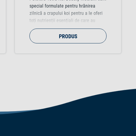
special formulate pentru hrănirea
zilnică a crapului koi pentru a le oferi
toți nutrienții esențiali de care au
nevoie pentru o viață lungă și
sănătoasă. Cu o compoziție adecvată
PRODUS
speciei și ingrediente de cea mai bună
calitate, acest aliment echilibrat
promovează culorile vibrante și peștii
rezistenți în general. Potrivit pentru
pestii koi de la dimensiunea de 20 cm.