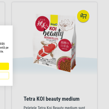
ătăți
lentă pe
ile.
Tetra KOI beauty medium
Peletele Tetra Koi Beauty medium sunt