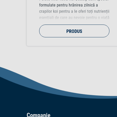
formulate pentru hrănirea zilnică a
crapilor koi pentru a le oferi toți nutrienții
esențiali de care au nevoie pentru o viață
lungă și sănătoasă. Cu o compoziție
adecvată speciei și ingrediente de înaltă
PRODUS
calitate, această mâncare echilibrată
promovează culorile vibrante și peștii
rezistenți în general. Potrivit pentru koi
de la dimensiunea de 10 cm.
Companie