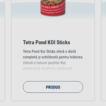
Tetra Pond KOI Sticks
Tetra Pond Koi Sticks oferă o dietă
completă și echilibrată pentru hrănirea
zilnică a tuturor peștilor Koi,
promovând creșterea sănătoasă,
sistemul imunitar îmbunătățit și
calitatea apei. Amestecul optimizat de
nutrienți cu ingrediente naturale de
PRODUS
înaltă calitate asigură o creștere
optimă și o rezistență sporită pentru
peștii Koi.