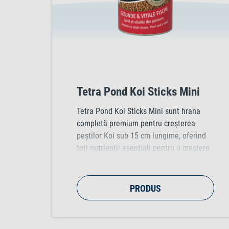
Tetra Pond Koi Sticks Mini
Tetra Pond Koi Sticks Mini sunt hrana
completă premium pentru creșterea
peștilor Koi sub 15 cm lungime, oferind
toți nutrienții esențiali pentru o creștere
și o dezvoltare sănătoasă. Amestecul
optimizat de nutrienți susține rezistența
și vitalitatea prin includerea acizilor grași
PRODUS
nesaturați.