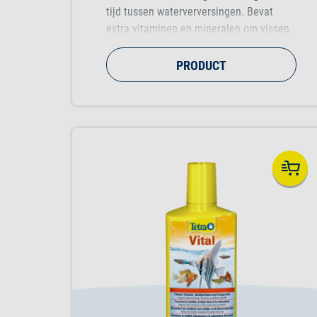
tijd tussen waterverversingen. Bevat
extra vitaminen en mineralen om vissen
vitaal en gezond te houden.
PRODUCT