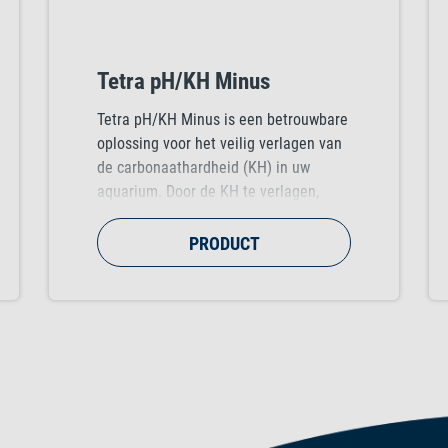
Tetra pH/KH Minus
Tetra pH/KH Minus is een betrouwbare
oplossing voor het veilig verlagen van
de carbonaathardheid (KH) in uw
aquarium. Door de KH te verlagen,
daalt ook de pH-waarde automatisch,
waardoor optimale waterparameters
PRODUCT
voor bepaalde vissoorten worden
gecreëerd.