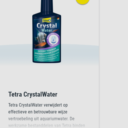
Tetra CrystalWater
Tetra CrystalWater verwijdert op
effectieve en betrouwbare wijze
vertroebeling uit aquariumwater. De
werkzame bestanddelen van Tetra binden