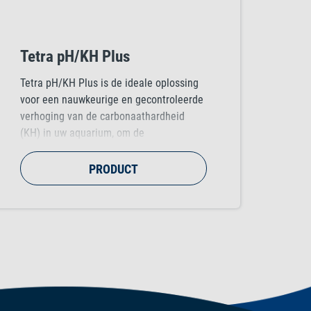
Tetra pH/KH Plus
Tetra pH/KH Plus is de ideale oplossing
voor een nauwkeurige en gecontroleerde
verhoging van de carbonaathardheid
(KH) in uw aquarium, om de
leefomstandigheden voor bepaalde
vissoorten te verbeteren. Dit product
PRODUCT
houdt niet alleen de pH-waarde op peil,
maar voorkomt ook dat het zuurniveau te
laag wordt, wat cruciaal is voor de
gezondheid van je vissen.