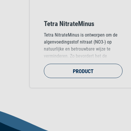
Tetra NitrateMinus
Tetra NitrateMinus is ontworpen om de
algenvoedingsstof nitraat (NO3-) op
natuurlijke en betrouwbare wijze te
verminderen. Zo bevordert het de
waterkwaliteit van uw zoetwateraquarium
en gaat het algengroei tegen.
PRODUCT