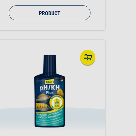
kleine vuildeeltjes in het water die
vervolgens door uw aquariumfilter
PRODUCT
kunnen worden uitgefilterd. De eerste
effecten zijn na een paar uur zichtbaar,
met kristalhelder water binnen 6 tot 12
uur bereikt.