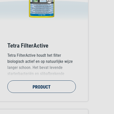
Tetra FilterActive
Tetra FilterActive houdt het filter
biologisch actief en op natuurlijke wijze
langer schoon. Het bevat levende
starterbacteriën en slibafbrekende
reinigingsbacteriën die de biologische
afbraak van ammoniak, nitriet,
PRODUCT
visuitwerpselen, slib, voedsel- en
plantenresten en filterslib versnellen.