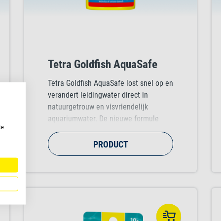
Tetra Goldfish AquaSafe
Tetra Goldfish AquaSafe lost snel op en
verandert leidingwater direct in
natuurgetrouw en visvriendelijk
aquariumwater. De nieuwe formule
te
bevordert de gezondheid van de vissen
met een unieke mix van vitaminen,
PRODUCT
natuurlijke biopolymeren en
sporenelementen. Met Goldfish
AquaSafe voelen de vissen zich net als
in hun natuurlijke leefomgeving.