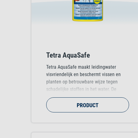
Tetra AquaSafe
Tetra AquaSafe maakt leidingwater
visvriendelijk en beschermt vissen en
planten op betrouwbare wijze tegen
schadelijke stoffen in het water. De
geoptimaliseerde vitamine B-mix
vermindert stress bij vissen tijdens
PRODUCT
waterverversingen nu nog beter en legt
zo de basis voor gezond leven in een
aquarium.