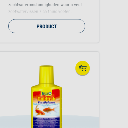
zachtwateromstandigheden waarin veel
zoetwatervissen zich thuis voelen.
PRODUCT