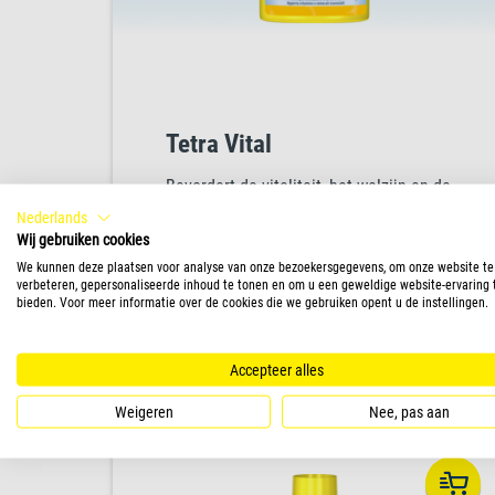
Tetra Vital
Bevordert de vitaliteit, het welzijn en de
natuurlijke kleurenpracht. Tetra Vital
Nederlands
bevat essentiële vitaminen, mineralen en
Wij gebruiken cookies
sporenelementen uit de oorspronkelijke
We kunnen deze plaatsen voor analyse van onze bezoekersgegevens, om onze website te
verbeteren, gepersonaliseerde inhoud te tonen en om u een geweldige website-ervaring 
biotoop van de vissen, die in leidingwater
bieden. Voor meer informatie over de cookies die we gebruiken opent u de instellingen.
ontbreken of in het aquarium worden
PRODUCT
verbruikt. Zo ontstaat een
natuurgetrouwe leefomgeving waarin
Accepteer alles
vissen zich thuis voelen en hun
Weigeren
Nee, pas aan
natuurlijke kleurenpracht laten zien.