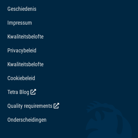
Toevoegingsmiddelen
Geschiedenis
Vitaminen: Vitamine D3 2048 IE/kg. Zuurteregelaars:
Impressum
Citroenzuur 330 mg/kg.
Kwaliteitsbelofte
Privacybeleid
Kwaliteitsbelofte
Cookiebeleid
Tetra Blog
Quality requirements
Onderscheidingen