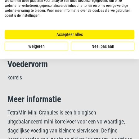
We kunnen deze plaatsen voor analyse van onze bezoekersgegevens, om onze
website te verbeteren, gepersonaliseerde inhoud te tonen en om u een geweldige
website-ervaring te bieden. Voor meer informatie over de cookies die we gebruiken
opent u de instellingen.
Schoon water en verbeterde waterkwaliteit dankzij goed
verteerbare minikorrels en natuurlijk aanwezige
Accepteer alles
prebiotica
Weigeren
Nee, pas aan
Voedervorm
korrels
Meer informatie
TetraMin Mini Granules is een biologisch
uitgebalanceerd mini korrelvoer voor een volwaardige,
dagelijkse voeding van kleinere siervissen. De fijne