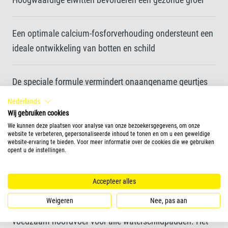
Een optimale calcium-fosforverhouding ondersteunt een
ideale ontwikkeling van botten en schild
De speciale formule vermindert onaangename geurtjes
Nederlands
Wij gebruiken cookies
Voedervorm
We kunnen deze plaatsen voor analyse van onze bezoekersgegevens, om onze
website te verbeteren, gepersonaliseerde inhoud te tonen en om u een geweldige
website-ervaring te bieden. Voor meer informatie over de cookies die we gebruiken
sticks
opent u de instellingen.
Meer informatie
Accepteer alles
Weigeren
Nee, pas aan
Tetra ReptoMin Sticks is een uitgebalanceerd en
voedzaam hoofdvoer voor alle waterschildpadden. Het