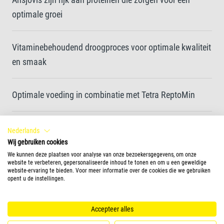
optimale groei
Vitaminebehoudend droogproces voor optimale kwaliteit
en smaak
Optimale voeding in combinatie met Tetra ReptoMin
Gebruik ReptoSafe om leidingwater veilig te maken voor
Nederlands
waterschildpadden
Wij gebruiken cookies
We kunnen deze plaatsen voor analyse van onze bezoekersgegevens, om onze
website te verbeteren, gepersonaliseerde inhoud te tonen en om u een geweldige
website-ervaring te bieden. Voor meer informatie over de cookies die we gebruiken
opent u de instellingen.
Voedervorm
natuurlijk voedsel
Accepteer alles