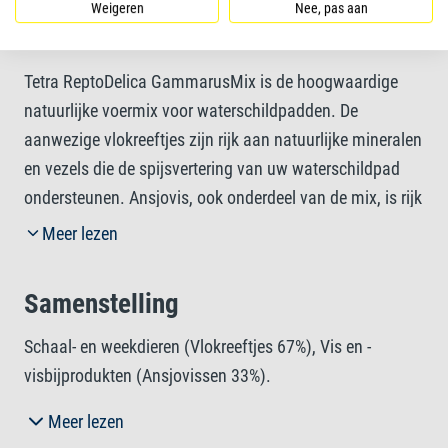
Weigeren
Nee, pas aan
Meer informatie
Tetra ReptoDelica GammarusMix is de hoogwaardige
natuurlijke voermix voor waterschildpadden. De
aanwezige vlokreeftjes zijn rijk aan natuurlijke mineralen
en vezels die de spijsvertering van uw waterschildpad
ondersteunen. Ansjovis, ook onderdeel van de mix, is rijk
aan eiwitten voor een gezonde groei. Dankzij het
Meer lezen
vitaminebehoudende droogproces behoudt het voer zijn
natuurlijke vorm en blijven de smaak en kwaliteit
Samenstelling
optimaal. Voor de best mogelijke voeding raden we aan
om uw reptiel naast Tetra ReptoDelica GammarusMix
Schaal- en weekdieren (Vlokreeftjes 67%), Vis en -
ook Tetra ReptoMin te voeren.
visbijprodukten (Ansjovissen 33%).
Meer lezen