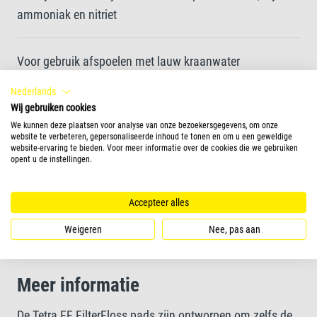
ammoniak en nitriet
Voor gebruik afspoelen met lauw kraanwater
Nederlands
Vervang elke 4 tot 8 weken om de effectiviteit te
Wij gebruiken cookies
We kunnen deze plaatsen voor analyse van onze bezoekersgegevens, om onze
behouden
website te verbeteren, gepersonaliseerde inhoud te tonen en om u een geweldige
website-ervaring te bieden. Voor meer informatie over de cookies die we gebruiken
opent u de instellingen.
Verkrijgbaar in twee verschillende maten
Accepteer alles
Bruikbaar voor de Tetra EX-filterserie
Weigeren
Nee, pas aan
Meer informatie
De Tetra FF FilterFloss pads zijn ontworpen om zelfs de