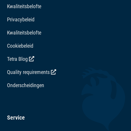
formaat van Tetra FF FilterFloss is geschikt voor de Tetra
Kwaliteitsbelofte
EX 1200 Plus- en EX 1500 Plus-systemen.
Privacybeleid
Kwaliteitsbelofte
Cookiebeleid
Tetra Blog
Quality requirements
Onderscheidingen
Service