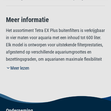
Meer informatie
Het assortiment Tetra EX Plus buitenfilters is verkrijgbaar
in vier maten voor aquaria met een inhoud tot 600 liter.
Elk model is ontworpen voor uitstekende filterprestaties,
afgestemd op verschillende aquariumgroottes en
bezettingsgraden, om aquarianen maximale flexibiliteit
en gemoedsrust te geven. Dit assortiment buitenfilters
Meer lezen
biedt een zeer efficiënte, veilige en handige
filteroplossing voor zoetwateraquaria, die zorgt voor
schoon, gezond water en een ideale omgeving voor
vissen en planten. Alle EX Plus-modellen zijn ontworpen
voor langdurige betrouwbaarheid en minimaal
onderhoud en maken gebruik van geavanceerde EX-
Onderneming