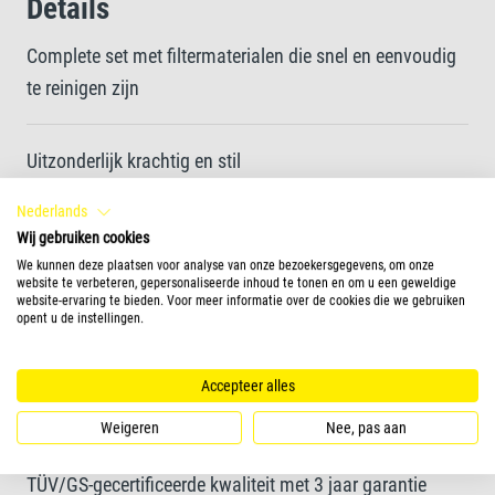
Details
Complete set met filtermaterialen die snel en eenvoudig
te reinigen zijn
Uitzonderlijk krachtig en stil
Nederlands
Snelle en eenvoudige installatie
Wij gebruiken cookies
We kunnen deze plaatsen voor analyse van onze bezoekersgegevens, om onze
website te verbeteren, gepersonaliseerde inhoud te tonen en om u een geweldige
website-ervaring te bieden. Voor meer informatie over de cookies die we gebruiken
Voorzien van een primer-knop om het filter te starten en
opent u de instellingen.
kleppen om de waterstroom nauwkeurig te regelen.
Accepteer alles
Geschikt voor aquaria met een inhoud tot 600 L
Weigeren
Nee, pas aan
TÜV/GS-gecertificeerde kwaliteit met 3 jaar garantie