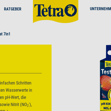
UNTERNEHM
RATGEBER
st 7in1
einfachen Schritten
sten Wasserwerte in
en pH-Wert, die
-
owie Nitrit (NO
),
2