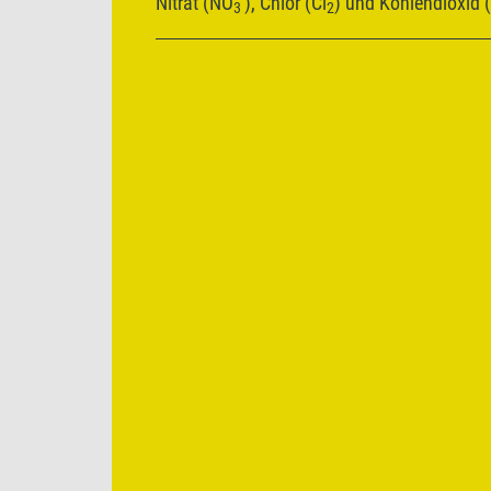
Nitrat (NO
), Chlor (Cl
) und Kohlendioxid 
3
2