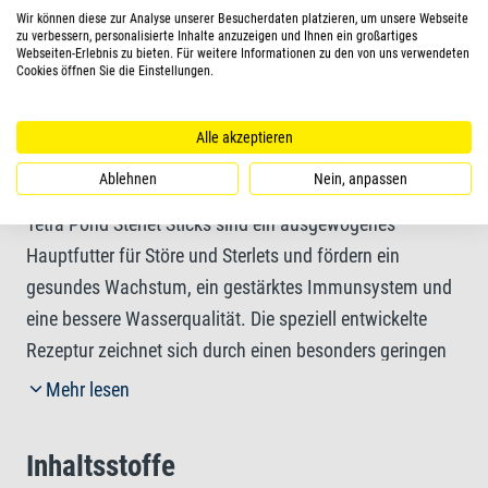
Wir können diese zur Analyse unserer Besucherdaten platzieren, um unsere Webseite
zu verbessern, personalisierte Inhalte anzuzeigen und Ihnen ein großartiges
Darreichungsform
Webseiten-Erlebnis zu bieten. Für weitere Informationen zu den von uns verwendeten
Cookies öffnen Sie die Einstellungen.
Sticks
Alle akzeptieren
Mehr Informationen
Ablehnen
Nein, anpassen
Tetra Pond Sterlet Sticks sind ein ausgewogenes
Hauptfutter für Störe und Sterlets und fördern ein
gesundes Wachstum, ein gestärktes Immunsystem und
eine bessere Wasserqualität. Die speziell entwickelte
Rezeptur zeichnet sich durch einen besonders geringen
Kohlenhydratanteil aus und sorgt so für die artgerechte
Mehr lesen
Ernährung Ihrer Fische. Das optimale Protein-
Fettverhältnis unterstützt ein gesundes Wachstum und
Inhaltsstoffe
ist sorgfältig auf die Ernährungsbedürfnisse Ihrer Fische