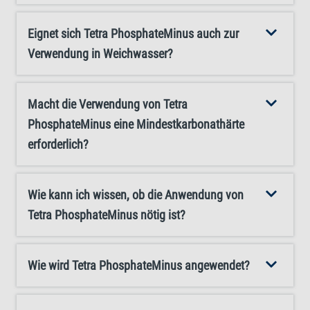
Dosierung beträgt 10 ml Tetra PhosphateMinus pro 40 l
Aquarienwasser. Verwenden Sie zur genauen Dosierung
Eignet sich Tetra PhosphateMinus auch zur
die mitgelieferte Dosierkappe. Um den gewünschten
Verwendung in Weichwasser?
Phosphatwert zu erreichen, wiederholen Sie diese
Dosierung jeden zweiten Tag, bis Sie den Zielwert erreicht
Macht die Verwendung von Tetra
haben. Sorgen Sie außerdem für eine ausreichende
PhosphateMinus eine Mindestkarbonathärte
Belüftung Ihres Aquariums (zum Beispiel mit dem Tetra
erforderlich?
APS-Sortiment), um nützliche Mikroorganismen zu
fördern und das Gleichgewicht zu erhalten. Nutzen Sie
Tetra PhosphateMinus, um in Ihrem Aquarium Phosphat
Wie kann ich wissen, ob die Anwendung von
effektiv zu reduzieren und ein ausgewogenes Ökosystem
Tetra PhosphateMinus nötig ist?
aufrechtzuerhalten!
Wie wird Tetra PhosphateMinus angewendet?