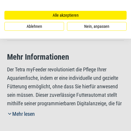
Zwei Jahre Garantie
Alle akzeptieren
Ablehnen
Nein, anpassen
2 Batterien enthalten
Mehr Informationen
Der Tetra myFeeder revolutioniert die Pflege Ihrer
Aquarienfische, indem er eine individuelle und gezielte
Fütterung ermöglicht, ohne dass Sie hierfür anwesend
sein müssen. Dieser zuverlässige Futterautomat stellt
mithilfe seiner programmierbaren Digitalanzeige, die für
bis zu drei Fütterungszeiten mit einem oder zwei
Mehr lesen
Intervallen eingestellt werden kann, sicher, dass Ihre
Fische zu geplanten Zeiten genau die richtige Menge an