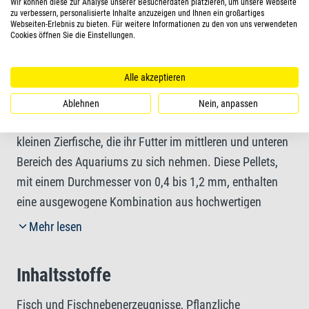
Wir können diese zur Analyse unserer Besucherdaten platzieren, um unsere Webseite
Darreichungsform
zu verbessern, personalisierte Inhalte anzuzeigen und Ihnen ein großartiges
Webseiten-Erlebnis zu bieten. Für weitere Informationen zu den von uns verwendeten
Cookies öffnen Sie die Einstellungen.
Pellets
Alle akzeptieren
Mehr Informationen
Ablehnen
Nein, anpassen
Tetra Micro Pellets eignen sich als Hauptfutter für alle
kleinen Zierfische, die ihr Futter im mittleren und unteren
Bereich des Aquariums zu sich nehmen. Diese Pellets,
mit einem Durchmesser von 0,4 bis 1,2 mm, enthalten
eine ausgewogene Kombination aus hochwertigen
Zutaten. Zum einen bestehen die grünen Pellets aus
Mehr lesen
natürlichen Carotinoiden für eine intensive Färbung, zum
anderen setzt Tetra auf pflanzliche Inhaltsstoffe für eine
Inhaltsstoffe
bessere Gesundheit und Vitalität Ihrer Zierfische. Damit
enthält dieses Futter alles, was pflanzen- und
Fisch und Fischnebenerzeugnisse, Pflanzliche