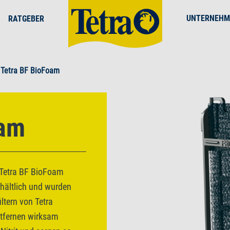
UNTERNEHM
RATGEBER
Tetra BF BioFoam
oam
en Tetra BF BioFoam
rhältlich und wurden
ltern von Tetra
ntfernen wirksam