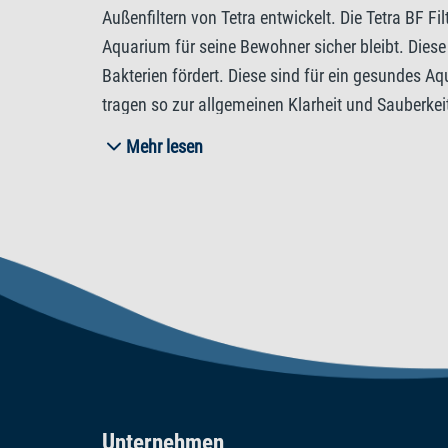
Außenfiltern von Tetra entwickelt. Die Tetra BF
Aquarium für seine Bewohner sicher bleibt. Die
Bakterien fördert. Diese sind für ein gesundes A
tragen so zur allgemeinen Klarheit und Sauberk
Filtersystem mit den biologischen Filterschwäm
Mehr lesen
Tetra BF BioFoam in der kleinen Größe für die fo
großen Variante eignet sich Tetra BF BioFoam fü
Unternehmen